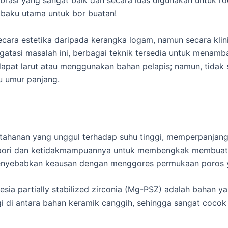
rasi yang sangat baik dan secara luas digunakan untuk r
 baku utama untuk bor buatan!
cara estetika daripada kerangka logam, namun secara klini
gatasi masalah ini, berbagai teknik tersedia untuk menam
pat larut atau menggunakan bahan pelapis; namun, tidak s
u umur panjang.
etahanan yang unggul terhadap suhu tinggi, memperpanjan
rpori dan ketidakmampuannya untuk membengkak membuat se
menyebabkan keausan dengan menggores permukaan poros 
esia partially stabilized zirconia (Mg-PSZ) adalah bahan ya
nggi di antara bahan keramik canggih, sehingga sangat coc