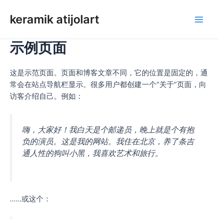
Loncat
keramik atijolart
ke
Men
konten
示例页面
Uta
这是示范页面。页面和博客文章不同，它的位置是固定的，通
常会在站点导航栏显示。很多用户都创建一个“关于”页面，向
访客介绍自己。例如：
嗨，大家好！我白天是个邮递员，晚上就是个有抱
负的演员。这是我的网站。我住在北京，养了条吉
通人性的狗叫小黑，我喜欢艺术和旅行。
……或这个：