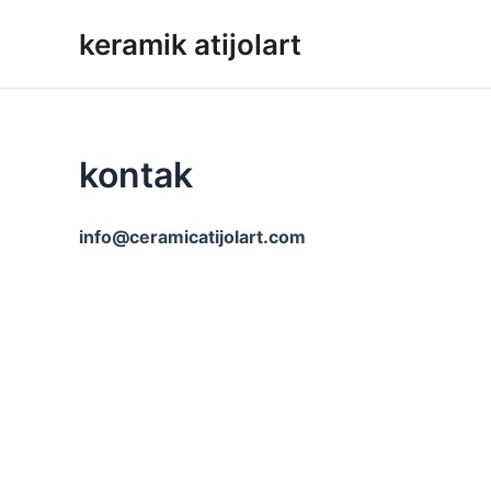
Loncat
keramik atijolart
ke
konten
kontak
info@ceramicatijolart.com