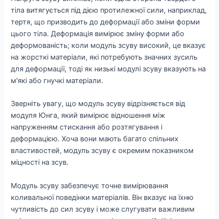
тіла витягується під дією протилежної сили, наприклад,
тертя, що призводить до деформації або зміни форми
цього тіла. Деформація вимірює зміну форми або
деформованість; коли модуль зсуву високий, це вказує
на жорсткі матеріали, які потребують значних зусиль
для деформації, тоді як низькі модулі зсуву вказують на
м'які або гнучкі матеріали.
Зверніть увагу, що модуль зсуву відрізняється від
модуля Юнга, який вимірює відношення між
напруженням стискання або розтягування і
деформацією. Хоча вони мають багато спільних
властивостей, модуль зсуву є окремим показником
міцності на зсув.
Модуль зсуву забезпечує точне вимірювання
коливальної поведінки матеріалів. Він вказує на їхню
чутливість до сил зсуву і може слугувати важливим