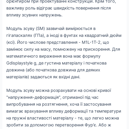
орієнтиром при проектуванні конструкцій. Крім того,
важливу роль відіграє швидкість повернення після
впливу зсувних напружень.
Модуль зсуву (SM) зазвичай вимірюється в
гігапаскалях (ГПа), а іноді в фунтах на квадратний дюйм
(ксі). Його числове представлення - M1L-1T-2, що
замінює силу на масу, помножену на прискорення. Для
математичного вираження вона має формулу
Gdisplaystyle g, де густина матеріалу і початкова
довжина (або початкова довжина для деяких
матеріалів) задаються як вхідні дані.
Модуль зсуву можна розрахувати на основі кривої
"напруження-деформація", отриманої під час
випробування на розтягнення, хоча її застосування
вимагає врахування впливу деформації та температури
на пружні властивості матеріалу - те, що легко можна
зробити за допомогою перетворення Фур'є. Або ж