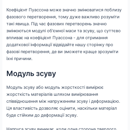
Коефіцієнт Пуассона може значно змінюватися поблизу
фазового перетворення, тому дуже важливо розуміти
такі явища. Під час фазових перетворень значно
змінюються модулі об'ємної маси та зсуву, що суттєво
впливає на коефіцієнт Пуассона - для отримання
додаткової інформації відвідайте нашу сторінку про
фазові перетворення, де ви зможете краще зрозуміти
їхні причини.
Модуль зсуву
Модуль зсуву або модуль жорсткості вимірює
жорсткість матеріалів шляхом вимірювання
співвідношення між напруженням зсуву і деформацією.
Ця властивість дозволяє оцінити, наскільки матеріал
буде стійким до деформації зсуву.
Напруга зсуву виникає, коли одна сторона твердого