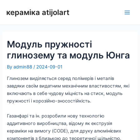
Перейти
кераміка atijolart
до
Голо
змісту
мен
Модуль пружності
глинозему та модуль Юнга
By
admin88
/
2024-09-01
Глинозем виділяється серед полімерів і металів
завдяки своїм видатним механічним властивостям, які
включають в себе чудову міцність на стиск, модуль
пружності і корозійно-зносостійкість.
Газанфарі та ін. розробили нову технологію
аддитивного виробництва, відому як екструзія
кераміки на вимогу (CODE), для друку алюмінієвих
компонентів з близькою до теоретичної щільністю.