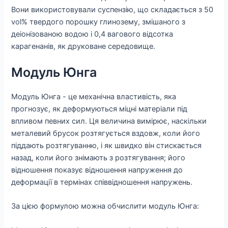
Вони використовували суспензію, що складається з 50
vol% твердого порошку глинозему, змішаного з
деіонізованою водою і 0,4 вагового відсотка
карагенанів, як друковане середовище.
Модуль Юнга
Модуль Юнга - це механічна властивість, яка
прогнозує, як деформуються міцні матеріали під
впливом певних сил. Ця величина вимірює, наскільки
металевий брусок розтягується вздовж, коли його
піддають розтягуванню, і як швидко він стискається
назад, коли його знімають з розтягування; його
відношення показує відношення напруження до
деформації в термінах співвідношення напружень.
За цією формулою можна обчислити модуль Юнга: