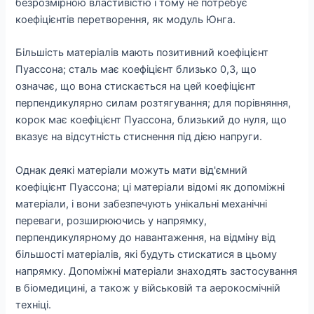
безрозмірною властивістю і тому не потребує
коефіцієнтів перетворення, як модуль Юнга.
Більшість матеріалів мають позитивний коефіцієнт
Пуассона; сталь має коефіцієнт близько 0,3, що
означає, що вона стискається на цей коефіцієнт
перпендикулярно силам розтягування; для порівняння,
корок має коефіцієнт Пуассона, близький до нуля, що
вказує на відсутність стиснення під дією напруги.
Однак деякі матеріали можуть мати від'ємний
коефіцієнт Пуассона; ці матеріали відомі як допоміжні
матеріали, і вони забезпечують унікальні механічні
переваги, розширюючись у напрямку,
перпендикулярному до навантаження, на відміну від
більшості матеріалів, які будуть стискатися в цьому
напрямку. Допоміжні матеріали знаходять застосування
в біомедицині, а також у військовій та аерокосмічній
техніці.