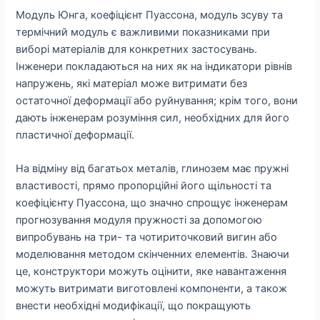
Модуль Юнга, коефіцієнт Пуассона, модуль зсуву та
термічний модуль є важливими показниками при
виборі матеріалів для конкретних застосувань.
Інженери покладаються на них як на індикатори рівнів
напружень, які матеріал може витримати без
остаточної деформації або руйнування; крім того, вони
дають інженерам розуміння сил, необхідних для його
пластичної деформації.
На відміну від багатьох металів, глинозем має пружні
властивості, прямо пропорційні його щільності та
коефіцієнту Пуассона, що значно спрощує інженерам
прогнозування модуля пружності за допомогою
випробувань на три- та чотириточковий вигин або
моделювання методом скінченних елементів. Знаючи
це, конструктори можуть оцінити, яке навантаження
можуть витримати виготовлені компоненти, а також
внести необхідні модифікації, що покращують