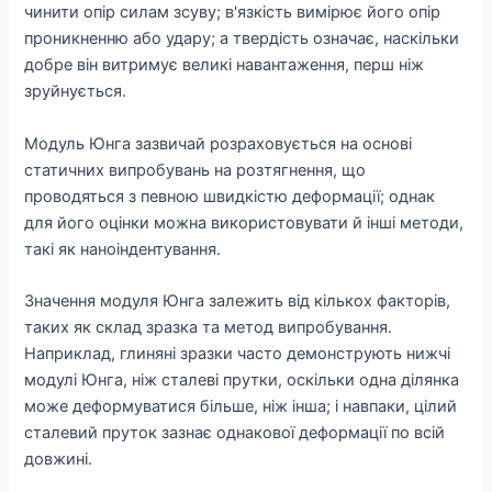
чинити опір силам зсуву; в'язкість вимірює його опір
проникненню або удару; а твердість означає, наскільки
добре він витримує великі навантаження, перш ніж
зруйнується.
Модуль Юнга зазвичай розраховується на основі
статичних випробувань на розтягнення, що
проводяться з певною швидкістю деформації; однак
для його оцінки можна використовувати й інші методи,
такі як наноіндентування.
Значення модуля Юнга залежить від кількох факторів,
таких як склад зразка та метод випробування.
Наприклад, глиняні зразки часто демонструють нижчі
модулі Юнга, ніж сталеві прутки, оскільки одна ділянка
може деформуватися більше, ніж інша; і навпаки, цілий
сталевий пруток зазнає однакової деформації по всій
довжині.