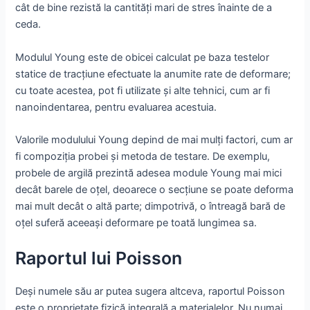
cât de bine rezistă la cantități mari de stres înainte de a
ceda.
Modulul Young este de obicei calculat pe baza testelor
statice de tracțiune efectuate la anumite rate de deformare;
cu toate acestea, pot fi utilizate și alte tehnici, cum ar fi
nanoindentarea, pentru evaluarea acestuia.
Valorile modulului Young depind de mai mulți factori, cum ar
fi compoziția probei și metoda de testare. De exemplu,
probele de argilă prezintă adesea module Young mai mici
decât barele de oțel, deoarece o secțiune se poate deforma
mai mult decât o altă parte; dimpotrivă, o întreagă bară de
oțel suferă aceeași deformare pe toată lungimea sa.
Raportul lui Poisson
Deși numele său ar putea sugera altceva, raportul Poisson
este o proprietate fizică integrală a materialelor. Nu numai