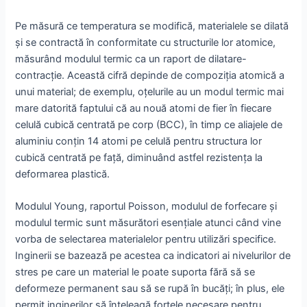
Pe măsură ce temperatura se modifică, materialele se dilată
și se contractă în conformitate cu structurile lor atomice,
măsurând modulul termic ca un raport de dilatare-
contracție. Această cifră depinde de compoziția atomică a
unui material; de exemplu, oțelurile au un modul termic mai
mare datorită faptului că au nouă atomi de fier în fiecare
celulă cubică centrată pe corp (BCC), în timp ce aliajele de
aluminiu conțin 14 atomi pe celulă pentru structura lor
cubică centrată pe față, diminuând astfel rezistența la
deformarea plastică.
Modulul Young, raportul Poisson, modulul de forfecare și
modulul termic sunt măsurători esențiale atunci când vine
vorba de selectarea materialelor pentru utilizări specifice.
Inginerii se bazează pe acestea ca indicatori ai nivelurilor de
stres pe care un material le poate suporta fără să se
deformeze permanent sau să se rupă în bucăți; în plus, ele
permit inginerilor să înțeleagă forțele necesare pentru