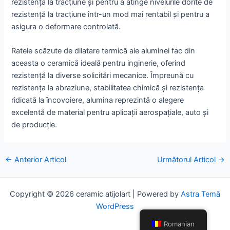
rezistența la tracțiune și pentru a atinge nivelurile dorite de
rezistență la tracțiune într-un mod mai rentabil și pentru a
asigura o deformare controlată.
Ratele scăzute de dilatare termică ale aluminei fac din
aceasta o ceramică ideală pentru inginerie, oferind
rezistență la diverse solicitări mecanice. Împreună cu
rezistența la abraziune, stabilitatea chimică și rezistența
ridicată la încovoiere, alumina reprezintă o alegere
excelentă de material pentru aplicații aerospațiale, auto și
de producție.
Posta
←
Anterior Articol
Următorul Articol
→
navigare
Copyright © 2026 ceramic atijolart | Powered by
Astra Temă
WordPress
Romanian