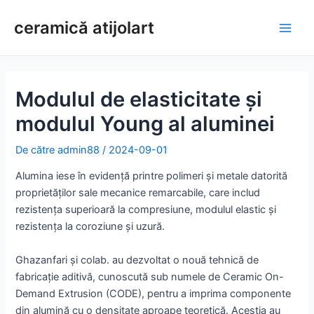
Treci
ceramică atijolart
la
Meni
conținut
princ
Modulul de elasticitate și
modulul Young al aluminei
De către
admin88
/
2024-09-01
Alumina iese în evidență printre polimeri și metale datorită
proprietăților sale mecanice remarcabile, care includ
rezistența superioară la compresiune, modulul elastic și
rezistența la coroziune și uzură.
Ghazanfari și colab. au dezvoltat o nouă tehnică de
fabricație aditivă, cunoscută sub numele de Ceramic On-
Demand Extrusion (CODE), pentru a imprima componente
din alumină cu o densitate aproape teoretică. Aceștia au