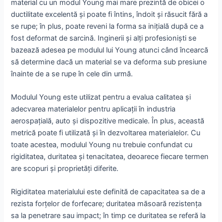
material cu un modul Young mai mare prezintă de obicei o
ductilitate excelentă și poate fi întins, îndoit și răsucit fără a
se rupe; în plus, poate reveni la forma sa inițială după ce a
fost deformat de sarcină. Inginerii și alți profesioniști se
bazează adesea pe modulul lui Young atunci când încearcă
să determine dacă un material se va deforma sub presiune
înainte de a se rupe în cele din urmă.
Modulul Young este utilizat pentru a evalua calitatea și
adecvarea materialelor pentru aplicații în industria
aerospațială, auto și dispozitive medicale. În plus, această
metrică poate fi utilizată și în dezvoltarea materialelor. Cu
toate acestea, modulul Young nu trebuie confundat cu
rigiditatea, duritatea și tenacitatea, deoarece fiecare termen
are scopuri și proprietăți diferite.
Rigiditatea materialului este definită de capacitatea sa de a
rezista forțelor de forfecare; duritatea măsoară rezistența
sa la penetrare sau impact; în timp ce duritatea se referă la