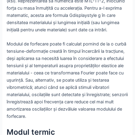
(ksi). Reprezentarea sa numerică este M1L-1T-2, înlocuind
forța cu masa înmulțită cu accelerația. Pentru a-l exprima
matematic, acesta are formula Gdisplaystyle g în care
densitatea materialului și lungimea inițială (sau lungimea
inițială pentru unele materiale) sunt date ca intrări.
Modulul de forfecare poate fi calculat pornind de la o curbă
tensiune-deformație creată în timpul încercării la tracțiune,
deși aplicarea sa necesită luarea în considerare a efectului
tensiunii și al temperaturii asupra proprietăților elastice ale
materialului - ceea ce transformarea Fourier poate face cu
ușurință. Sau, alternativ, se poate utiliza și testarea
vibrometrică; atunci când se aplică stimuli vibratori
materialului, oscilațiile sunt detectate și înregistrate; senzorii
înregistrează apoi frecvența care reduce cel mai mult
amortizarea oscilațiilor și dezvăluie valoarea modulului de
forfecare.
Modul termic