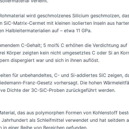
oliermaterial verleiht.
 Rohmaterial wird geschmolzenes Silicium geschmolzen, das
in SiC-Matrix-Cermet mit kleinen isolierten Inseln aus hart
 Halbleitermaterialien auf – etwa 11 GPa.
unehmendem C-Gehalt; 5 mol% C erhöhen die Verdichtung au
 drei Körper zeigten kein nicht umgesetztes C oder Si an Ko
pern dispergiert war und sich in ihnen auflöst.
iten für unbehandeltes, C- und Si-addiertes SiC zeigen, 
 Wiedemann-Franz-Gesetz vorhersagt. Die hohen Wärmeleitf
lative Dichte der 3C-SiC-Proben zurückgeführt werden.
 Material, das aus polymorphen Formen von Kohlenstoff beste
 Jahrhundert als Schleifmittel verwendet und hat seitdem 
n einer Reihe von Bereichen gefunden.