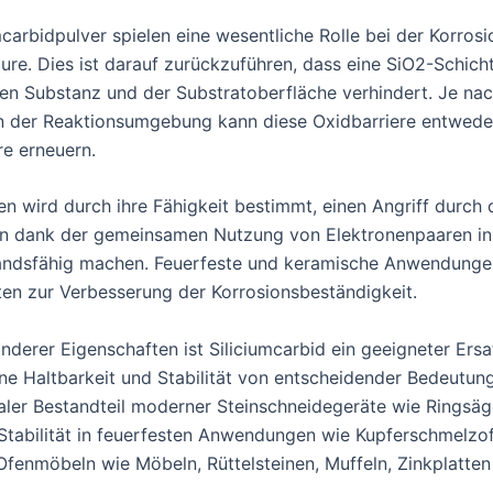
carbidpulver spielen eine wesentliche Rolle bei der Korro
re. Dies ist darauf zurückzuführen, dass eine SiO2-Schicht 
nden Substanz und der Substratoberfläche verhindert. Je 
der Reaktionsumgebung kann diese Oxidbarriere entweder v
re erneuern.
n wird durch ihre Fähigkeit bestimmt, einen Angriff durch d
nen dank der gemeinsamen Nutzung von Elektronenpaaren in
tandsfähig machen. Feuerfeste und keramische Anwendungen
ten zur Verbesserung der Korrosionsbeständigkeit.
nderer Eigenschaften ist Siliciumcarbid ein geeigneter Ers
ne Haltbarkeit und Stabilität von entscheidender Bedeutung 
egraler Bestandteil moderner Steinschneidegeräte wie Rings
 Stabilität in feuerfesten Anwendungen wie Kupferschmelz
nmöbeln wie Möbeln, Rüttelsteinen, Muffeln, Zinkplatten 