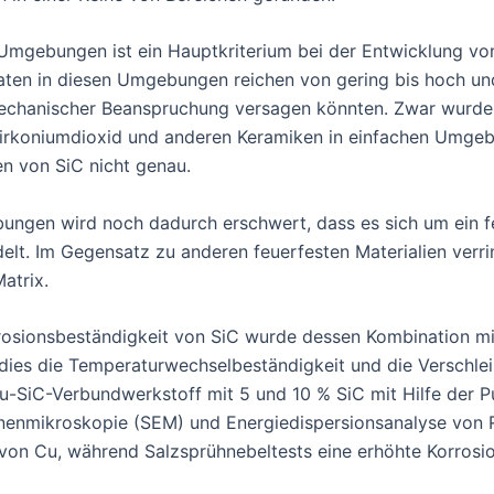
 Umgebungen ist ein Hauptkriterium bei der Entwicklung 
ten in diesen Umgebungen reichen von gering bis hoch und
mechanischer Beanspruchung versagen könnten. Zwar wurden
Zirkoniumdioxid und anderen Keramiken in einfachen Umgeb
en von SiC nicht genau.
ngen wird noch dadurch erschwert, dass es sich um ein fe
delt. Im Gegensatz zu anderen feuerfesten Materialien verri
atrix.
rosionsbeständigkeit von SiC wurde dessen Kombination mi
 dies die Temperaturwechselbeständigkeit und die Verschlei
Cu-SiC-Verbundwerkstoff mit 5 und 10 % SiC mit Hilfe der 
tronenmikroskopie (SEM) und Energiedispersionsanalyse von 
 von Cu, während Salzsprühnebeltests eine erhöhte Korros