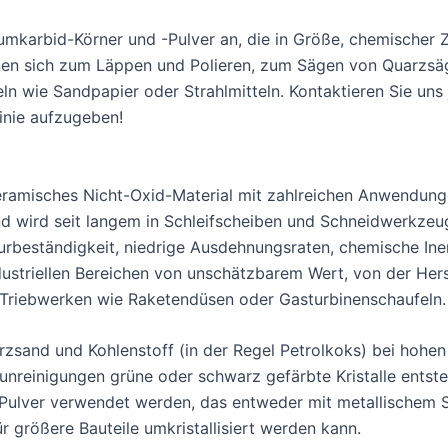
iumkarbid-Körner und -Pulver an, die in Größe, chemische
gnen sich zum Läppen und Polieren, zum Sägen von Quarzsä
n wie Sandpapier oder Strahlmitteln. Kontaktieren Sie uns 
inie aufzugeben!
ramisches Nicht-Oxid-Material mit zahlreichen Anwendungen 
d wird seit langem in Schleifscheiben und Schneidwerkzeuge
rbeständigkeit, niedrige Ausdehnungsraten, chemische Iner
ndustriellen Bereichen von unschätzbarem Wert, von der Her
n Triebwerken wie Raketendüsen oder Gasturbinenschaufeln.
arzsand und Kohlenstoff (in der Regel Petrolkoks) bei hoh
runreinigungen grüne oder schwarz gefärbte Kristalle ents
 Pulver verwendet werden, das entweder mit metallischem Si
r größere Bauteile umkristallisiert werden kann.