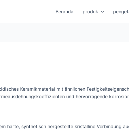
Beranda
produk
penget
toxidisches Keramikmaterial mit ähnlichen Festigkeitseigens
ärmeausdehnungskoeffizienten und hervorragende korrosion
rem harte, synthetisch hergestellte kristalline Verbindung a