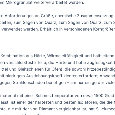
em Mikrogranulat weiterverarbeitet werden.
Ihre Anforderungen an Größe, chemische Zusammensetzung 
rbeiten, zum Sägen von Quarz, zum Sägen von Quarz, zum 
 verwendet werden. Erhältlich in verschiedenen Korngrößen
 Kombination aus Härte, Wärmeleitfähigkeit und halbleitende
erschleißfeste Teile, die Härte und hohe Zugfestigkeit b
smittel und Gleitschienen für Öfen), die sowohl hitzebeständ
 mit niedrigem Ausdehnungskoeffizienten erfordern; Anwend
gegen Strahlenschäden benötigen – um nur einige der viele
dmaterial mit einer Schmelztemperatur von etwa 1500 Grad 
st, ist einer der härtesten und besten Isolatoren, die die 
te, die mit der von Diamant vergleichbar ist, hat Siliciumc