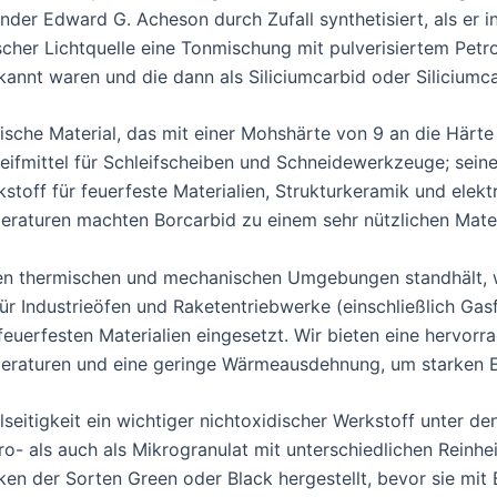
der Edward G. Acheson durch Zufall synthetisiert, als er in
cher Lichtquelle eine Tonmischung mit pulverisiertem Pet
ekannt waren und die dann als Siliciumcarbid oder Siliciu
ische Material, das mit einer Mohshärte von 9 an die Härte
leifmittel für Schleifscheiben und Schneidewerkzeuge; sei
toff für feuerfeste Materialien, Strukturkeramik und elek
eraturen machten Borcarbid zu einem sehr nützlichen Mater
men thermischen und mechanischen Umgebungen standhält, 
 für Industrieöfen und Raketentriebwerke (einschließlich Gas
uerfesten Materialien eingesetzt. Wir bieten eine hervor
peraturen und eine geringe Wärmeausdehnung, um starken E
elseitigkeit ein wichtiger nichtoxidischer Werkstoff unter 
kro- als auch als Mikrogranulat mit unterschiedlichen Reinh
ken der Sorten Green oder Black hergestellt, bevor sie m