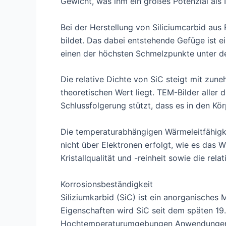
Gewicht, was ihm ein großes Potenzial als Is
Bei der Herstellung von Siliciumcarbid aus
bildet. Das dabei entstehende Gefüge ist e
einen der höchsten Schmelzpunkte unter den
Die relative Dichte von SiC steigt mit z
theoretischen Wert liegt. TEM-Bilder aller
Schlussfolgerung stützt, dass es in den Kör
Die temperaturabhängigen Wärmeleitfähigke
nicht über Elektronen erfolgt, wie es das
Kristallqualität und -reinheit sowie die re
Korrosionsbeständigkeit
Siliziumkarbid (SiC) ist ein anorganisches
Eigenschaften wird SiC seit dem späten 19.
Hochtemperaturumgebungen Anwendungen i