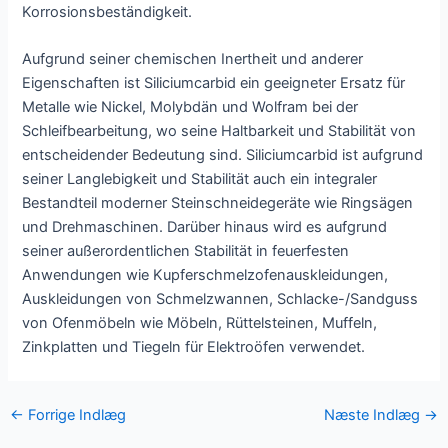
Korrosionsbeständigkeit.
Aufgrund seiner chemischen Inertheit und anderer
Eigenschaften ist Siliciumcarbid ein geeigneter Ersatz für
Metalle wie Nickel, Molybdän und Wolfram bei der
Schleifbearbeitung, wo seine Haltbarkeit und Stabilität von
entscheidender Bedeutung sind. Siliciumcarbid ist aufgrund
seiner Langlebigkeit und Stabilität auch ein integraler
Bestandteil moderner Steinschneidegeräte wie Ringsägen
und Drehmaschinen. Darüber hinaus wird es aufgrund
seiner außerordentlichen Stabilität in feuerfesten
Anwendungen wie Kupferschmelzofenauskleidungen,
Auskleidungen von Schmelzwannen, Schlacke-/Sandguss
von Ofenmöbeln wie Möbeln, Rüttelsteinen, Muffeln,
Zinkplatten und Tiegeln für Elektroöfen verwendet.
Post
←
Forrige Indlæg
Næste Indlæg
→
navigation