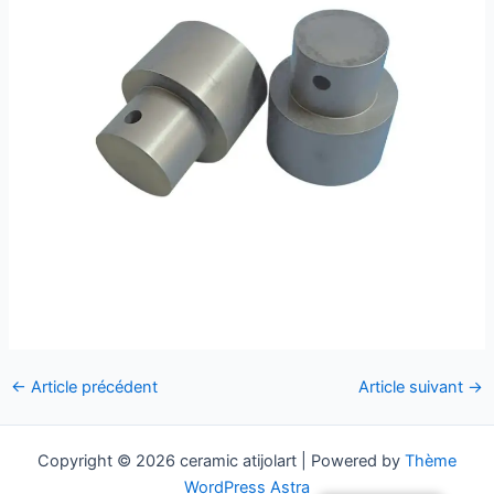
Navigation
←
Article précédent
Article suivant
→
des
articles
Copyright © 2026 ceramic atijolart | Powered by
Thème
WordPress Astra