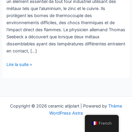
un élément essentiel de tout four industriel utilisant des
métaux tels que l'aluminium, le zinc et le cuivre. Ils
protègent les bornes de thermocouple des
environnements difficiles, des chocs thermiques et de
l'impact direct des flammes. Le physicien allemand Thomas
Seebeck a découvert que lorsque deux métaux
dissemblables ayant des températures différentes entraient
en contact, [...]
tube
Lire la suite »
de
protection
du
thermocouple
en
Copyright © 2026 ceramic atijolart | Powered by
Thème
carbure
WordPress Astra
de
silicium
French