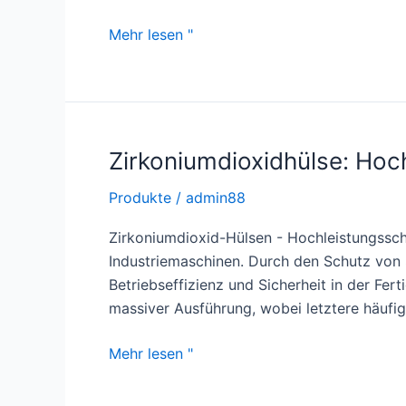
Hochfeste
Mehr lesen "
Innovation:
Fortschrittliche
Siliziumkarbid-
Stäbe
Zirkoniumdioxidhülse: Hoch
Produkte
/
admin88
Zirkoniumdioxid-Hülsen - Hochleistungsschu
Industriemaschinen. Durch den Schutz von 
Betriebseffizienz und Sicherheit in der Fer
massiver Ausführung, wobei letztere häufi
Zirkoniumdioxidhülse:
Mehr lesen "
Hochleistungsschutz
für