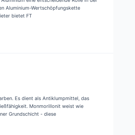
t Aluminium eine entscheidende Rolle in der
ten Aluminium-Wertschöpfungskette
eter bietet FT
arben. Es dient als Antiklumpmittel, das
eßfähigkeit. Monmorillonit weist wie
iner Grundschicht - diese