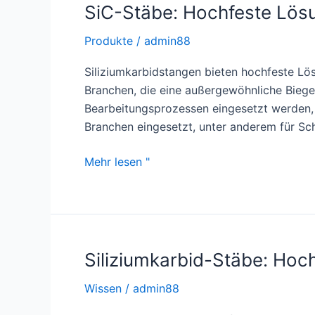
SiC-Stäbe: Hochfeste Lösu
Produkte
/
admin88
Siliziumkarbidstangen bieten hochfeste Lösu
Branchen, die eine außergewöhnliche Biegefe
Bearbeitungsprozessen eingesetzt werden, o
Branchen eingesetzt, unter anderem für S
SiC-
Mehr lesen "
Stäbe:
Hochfeste
Lösungen
für
industrielle
Siliziumkarbid-Stäbe: Ho
Anwendungen
Wissen
/
admin88