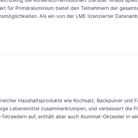
gleichzeitig die Kohlenstoffemissionen. Darüber hinaus spiel
kt für Primäraluminium bietet den Teilnehmern der gesam
nsmöglichkeiten. Als ein von der LME lizenzierter Datenanbi
ahlreicher Haushaltsprodukte wie Kochsalz, Backpulver und F
mige Lebensmittel zusammenklumpen, und verbessert die Fli
t-Tetraedern auf, enthält aber auch Aluminat-Oktaeder in se