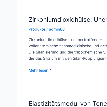
den
industriellen
Einsatz
Zirkoniumdioxidhülse: Une
Produkte
/
admin88
Zirkoniumdioxidhülse - unübertroffene Halt
vollanatomische zahnmedizinische und orth
Die Silanisierung und die tribochemische 
die das Silizium mit den Silan-Kopplungsm
Zirkoniumdioxidhülse:
Mehr lesen "
Unerreichte
Haltbarkeit
für
hochbelastete
Umgebungen
Elastizitätsmodul von Ton