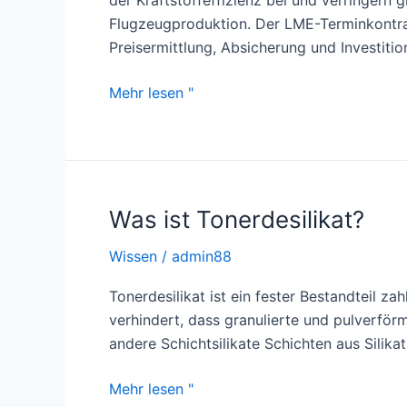
der Kraftstoffeffizienz bei und verringern 
Flugzeugproduktion. Der LME-Terminkontra
Preisermittlung, Absicherung und Investitio
Die
Mehr lesen "
vielen
Einsatzmöglichkeiten
von
Aluminium
Was ist Tonerdesilikat?
Wissen
/
admin88
Tonerdesilikat ist ein fester Bestandteil z
verhindert, dass granulierte und pulverför
andere Schichtsilikate Schichten aus Silika
Was
Mehr lesen "