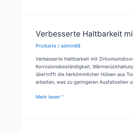
mit
einer
Zirkoniumdioxid-
Hülse
Verbesserte Haltbarkeit mi
der
Produkte
/
admin88
Spitzenklasse
Verbesserte Haltbarkeit mit Zirkoniumdioxi
Korrosionsbeständigkeit, Wärmerückhaltung, 
übertrifft die herkömmlicher Hülsen aus 
arbeiten, was zu geringeren Ausfallzeiten u
Verbesserte
Mehr lesen "
Haltbarkeit
mit
Zirkoniumdioxid-
Hülse