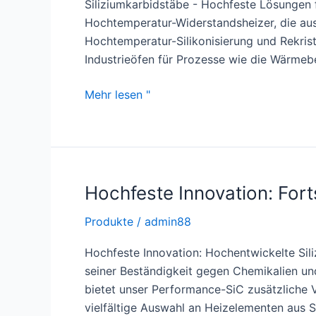
Siliziumkarbidstäbe - Hochfeste Lösungen 
Hochtemperatur-Widerstandsheizer, die aus
Hochtemperatur-Silikonisierung und Rekris
Industrieöfen für Prozesse wie die Wärmeb
Siliziumkarbid-
Mehr lesen "
Stäbe:
Hochfeste
Lösungen
für
schwierige
Hochfeste Innovation: Fort
Anwendungen
Produkte
/
admin88
Hochfeste Innovation: Hochentwickelte Sili
seiner Beständigkeit gegen Chemikalien und
bietet unser Performance-SiC zusätzliche Vo
vielfältige Auswahl an Heizelementen aus S