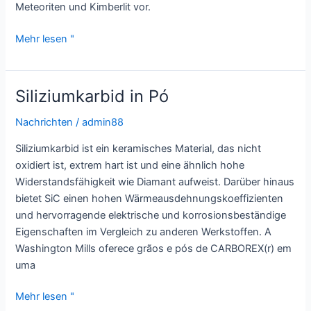
Meteoriten und Kimberlit vor.
Siliziumkarbid:
Mehr lesen "
Ein
Wendepunkt
für
Siliziumkarbid in Pó
Halbleiterbauelemente
Nachrichten
/
admin88
Siliziumkarbid ist ein keramisches Material, das nicht
oxidiert ist, extrem hart ist und eine ähnlich hohe
Widerstandsfähigkeit wie Diamant aufweist. Darüber hinaus
bietet SiC einen hohen Wärmeausdehnungskoeffizienten
und hervorragende elektrische und korrosionsbeständige
Eigenschaften im Vergleich zu anderen Werkstoffen. A
Washington Mills oferece grãos e pós de CARBOREX(r) em
uma
Siliziumkarbid
Mehr lesen "