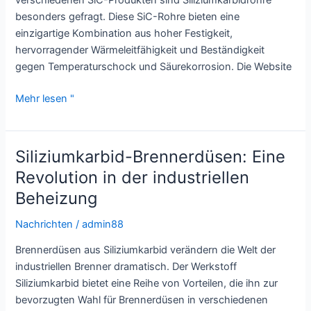
verschiedenen SiC-Produkten sind Siliziumkarbidrohre
besonders gefragt. Diese SiC-Rohre bieten eine
einzigartige Kombination aus hoher Festigkeit,
hervorragender Wärmeleitfähigkeit und Beständigkeit
gegen Temperaturschock und Säurekorrosion. Die Website
Einführung
Mehr lesen "
von
Siliziumkarbidrohren
Siliziumkarbid-Brennerdüsen: Eine
Revolution in der industriellen
Beheizung
Nachrichten
/
admin88
Brennerdüsen aus Siliziumkarbid verändern die Welt der
industriellen Brenner dramatisch. Der Werkstoff
Siliziumkarbid bietet eine Reihe von Vorteilen, die ihn zur
bevorzugten Wahl für Brennerdüsen in verschiedenen