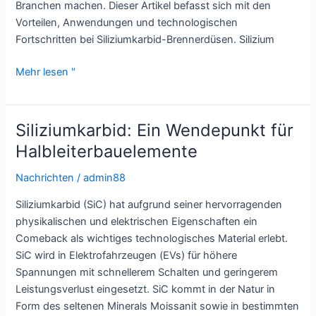
Branchen machen. Dieser Artikel befasst sich mit den
Vorteilen, Anwendungen und technologischen
Fortschritten bei Siliziumkarbid-Brennerdüsen. Silizium
Siliziumkarbid-
Mehr lesen "
Brennerdüsen:
Eine
Revolution
Siliziumkarbid: Ein Wendepunkt für
in
Halbleiterbauelemente
der
industriellen
Nachrichten
/
admin88
Beheizung
Siliziumkarbid (SiC) hat aufgrund seiner hervorragenden
physikalischen und elektrischen Eigenschaften ein
Comeback als wichtiges technologisches Material erlebt.
SiC wird in Elektrofahrzeugen (EVs) für höhere
Spannungen mit schnellerem Schalten und geringerem
Leistungsverlust eingesetzt. SiC kommt in der Natur in
Form des seltenen Minerals Moissanit sowie in bestimmten