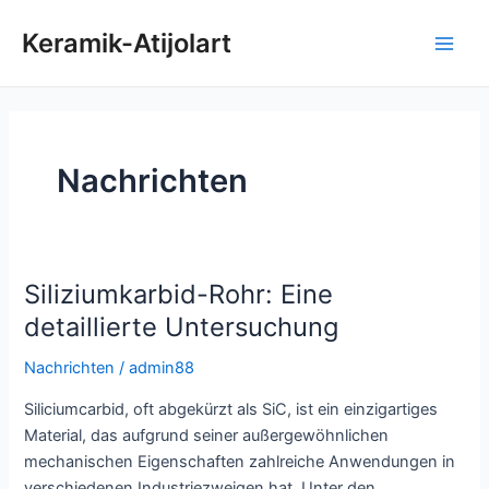
Zum
Keramik-Atijolart
Inhalt
Hau
springen
Nachrichten
Siliziumkarbid-Rohr: Eine
detaillierte Untersuchung
Nachrichten
/
admin88
Siliciumcarbid, oft abgekürzt als SiC, ist ein einzigartiges
Material, das aufgrund seiner außergewöhnlichen
mechanischen Eigenschaften zahlreiche Anwendungen in
verschiedenen Industriezweigen hat. Unter den