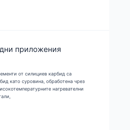
удни приложения
лементи от силициев карбид са
бид като суровина, обработена чрез
Високотемпературните нагревателни
тали,