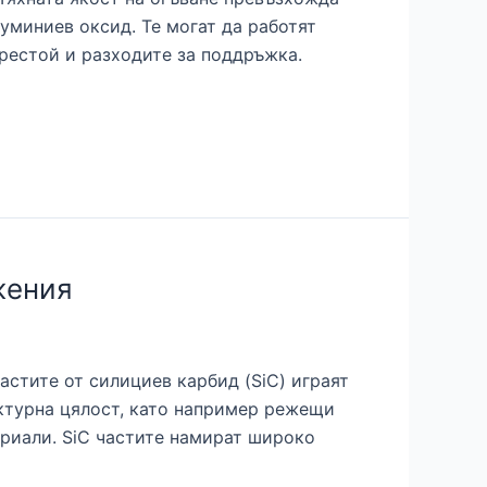
уминиев оксид. Те могат да работят
престой и разходите за поддръжка.
жения
стите от силициев карбид (SiC) играят
уктурна цялост, като например режещи
ериали. SiC частите намират широко