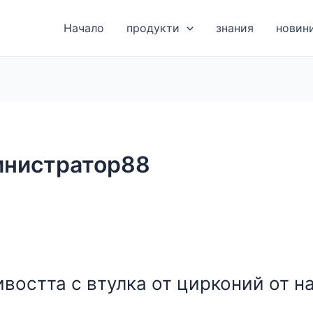
Начало
продукти
знания
новин
инистратор88
остта с втулка от цирконий от н