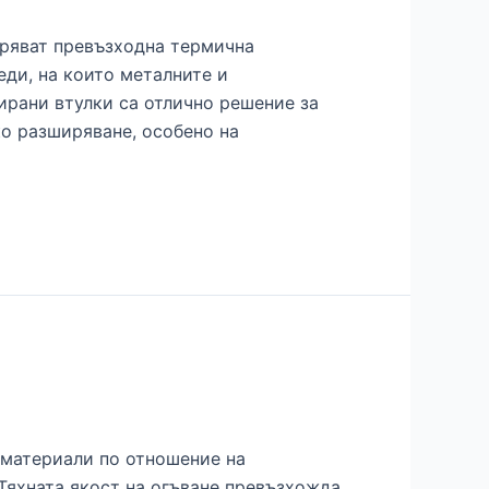
уряват превъзходна термична
еди, на които металните и
ирани втулки са отлично решение за
ко разширяване, особено на
 материали по отношение на
 Тяхната якост на огъване превъзхожда