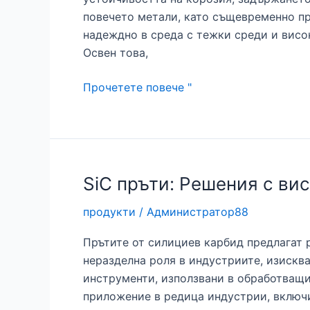
клас
повечето метали, като същевременно пр
надеждно в среда с тежки среди и висо
Освен това,
Повишена
Прочетете повече "
издръжливост
с
втулка
от
цирконий
SiC пръти: Решения с ви
продукти
/
Администратор88
Прътите от силициев карбид предлагат 
неразделна роля в индустриите, изискв
инструменти, използвани в обработващи
приложение в редица индустрии, вклю