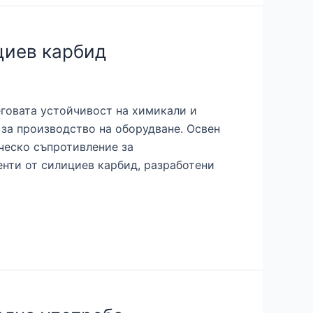
циев карбид
еговата устойчивост на химикали и
 за производство на оборудване. Освен
ческо съпротивление за
енти от силициев карбид, разработени