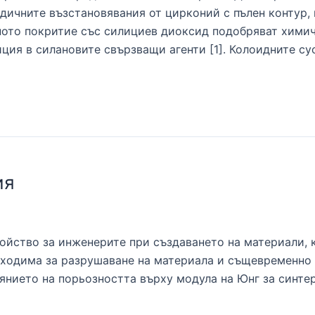
чните възстановявания от цирконий с пълен контур, и 
ото покритие със силициев диоксид подобряват химич
ция в силановите свързващи агенти [1]. Колоидните су
ия
ойство за инженерите при създаването на материали, 
обходима за разрушаване на материала и същевременно 
иянието на порьозността върху модула на Юнг за синте