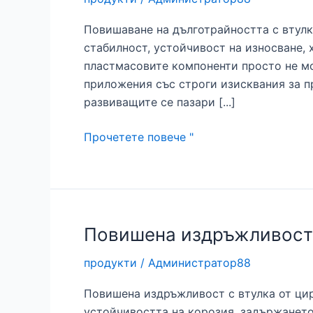
Повишаване на дълготрайността с втулк
стабилност, устойчивост на износване,
пластмасовите компоненти просто не мо
приложения със строги изисквания за п
развиващите се пазари [...]
Повишаване
Прочетете повече "
на
издръжливостта
с
втулка
от
Повишена издръжливост 
цирконий
продукти
/
Администратор88
от
най-
Повишена издръжливост с втулка от ци
висок
устойчивостта на корозия, задържането