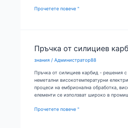
SiC
Прочетете повече "
пръти:
Решения
с
висока
якост
Пръчка от силициев карб
за
знания
/
Администратор88
индустриални
приложения
Пръчка от силициев карбид - решения с
неметални високотемпературни електрич
процеси на ембрионална обработка, ви
елементи се използват широко в промиш
Пръчка
Прочетете повече "
от
силициев