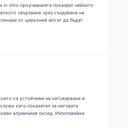
in vitro проучванията показват нейното
еското свързване чрез създаване на
спензии от цирконий могат да бъдат
които са устойчиви на натоварване и
служи като показател за неговата
рован алуминиев оксид. Използвайки