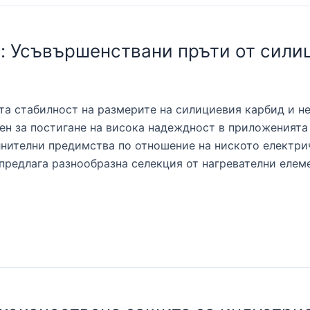
т: Усъвършенствани пръти от сили
та стабилност на размерите на силициевия карбид и н
ен за постигане на висока надеждност в приложенията
лнителни предимства по отношение на ниското електри
 предлага разнообразна селекция от нагревателни елем