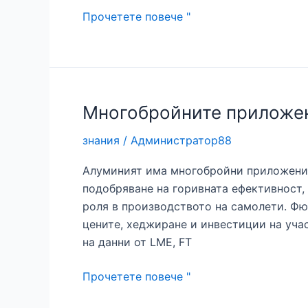
Модул
Прочетете повече "
на
Юнг
на
алуминия
Многобройните приложе
знания
/
Администратор88
Алуминият има многобройни приложения 
подобряване на горивната ефективност,
роля в производството на самолети. Фю
цените, хеджиране и инвестиции на учас
на данни от LME, FT
Многобройните
Прочетете повече "
приложения