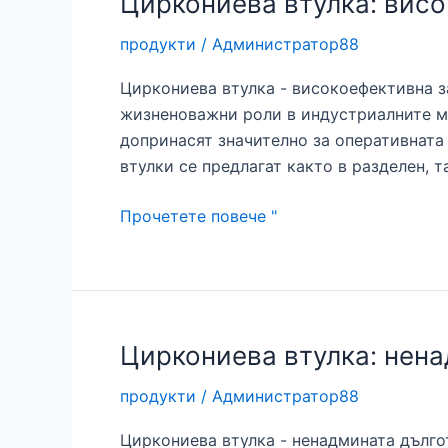
Циркониева втулка: висо
от
продукти
/
Администратор88
силициев
карбид
Циркониева втулка - високоефективна 
жизненоважни роли в индустриалните ма
допринасят значително за оперативната
втулки се предлагат както в разделен, т
Циркониева
Прочетете повече "
втулка:
висококачествена
защита
за
индустриална
Циркониева втулка: нена
употреба
продукти
/
Администратор88
Циркониева втулка - ненадмината дълго