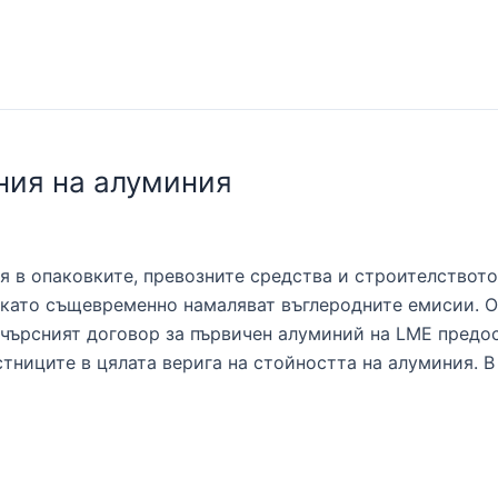
ния на алуминия
в опаковките, превозните средства и строителството;
 като същевременно намаляват въглеродните емисии. О
чърсният договор за първичен алуминий на LME предо
тниците в цялата верига на стойността на алуминия. В