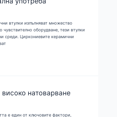
ална употреба
ични втулки изпълняват множество
о чувствително оборудване, тези втулки
нни среди. Циркониевите керамични
ват
с високо натоварване
тта е един от ключовите фактори,