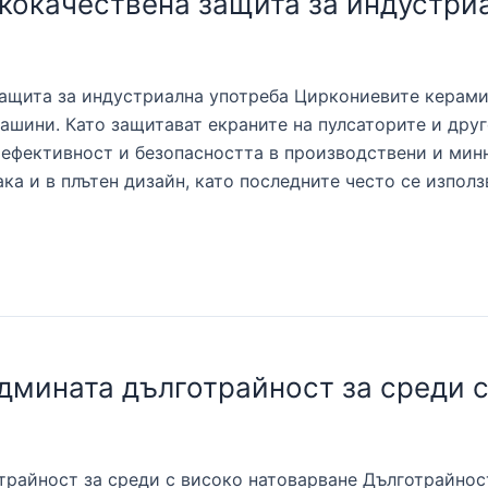
кокачествена защита за индустри
защита за индустриална употреба Циркониевите керам
шини. Като защитават екраните на пулсаторите и друг
 ефективност и безопасността в производствени и ми
ака и в плътен дизайн, като последните често се използ
дмината дълготрайност за среди 
трайност за среди с високо натоварване Дълготрайнос