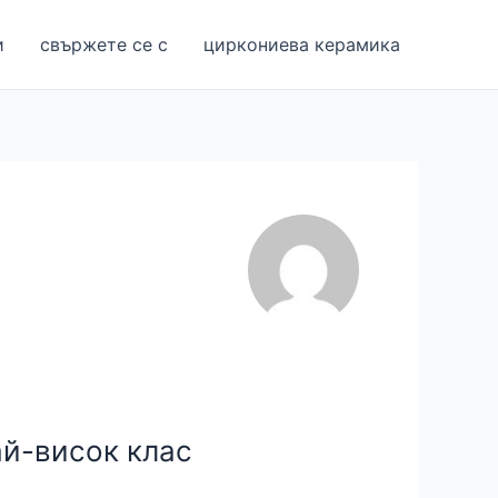
и
свържете се с
циркониева керамика
ай-висок клас