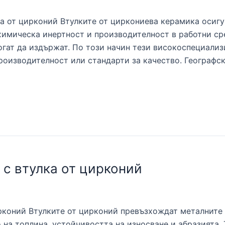
а от цирконий Втулките от циркониева керамика осиг
 химическа инертност и производителност в работни ср
гат да издържат. По този начин тези високоспециализ
роизводителност или стандарти за качество. Географс
с втулка от цирконий
рконий Втулките от цирконий превъзхождат металните
 на топлина, устойчивостта на износване и абразията.