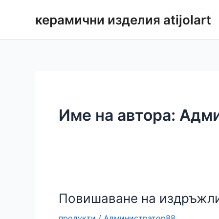
Преминаване
керамични изделия atijolart
към
съдържанието
Име на автора: Адм
Повишаване на издръжлив
продукти
/
Администратор88