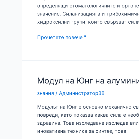
определящи стоматологичните и ортопеди
значение. Силанизацията и трибохимичн
хидроксилни групи, които свързват сили
Циркониева
Прочетете повече "
втулка:
ненадмината
дълготрайност
за
среди
Модул на Юнг на алумин
с
знания
/
Администратор88
високо
натоварване
Модулът на Юнг е основно механично св
повреди, като показва каква сила е не
здравина. Това изследване изследва вл
иновативна техника за синтез, това