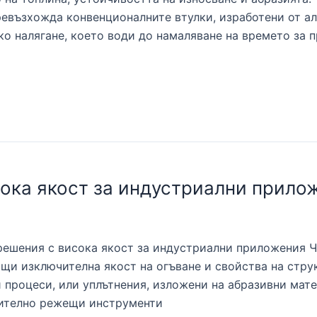
евъзхожда конвенционалните втулки, изработени от ал
ко налягане, което води до намаляване на времето за 
сока якост за индустриални прило
решения с висока якост за индустриални приложения Ча
ащи изключителна якост на огъване и свойства на стр
 процеси, или уплътнения, изложени на абразивни мат
чително режещи инструменти