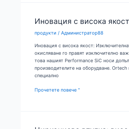
карбид:
Решения
с
Иновация с висока якос
висока
продукти
/
Администратор88
якост
за
Иновация с висока якост: Изключителна
трудни
окисляване го правят изключително важ
приложения
това нашият Performance SiC носи допъ
производителите на оборудване. Ortech
специално
Иновация
Прочетете повече "
с
висока
якост:
Усъвършенствани
пръти