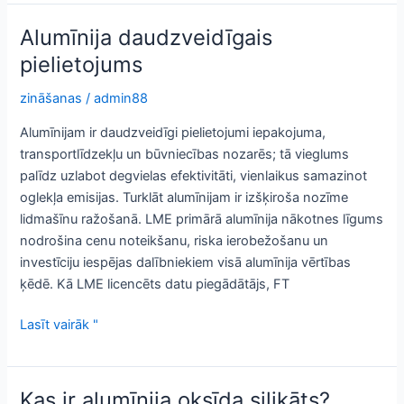
Janga
modulis
Alumīnija daudzveidīgais
pielietojums
zināšanas
/
admin88
Alumīnijam ir daudzveidīgi pielietojumi iepakojuma,
transportlīdzekļu un būvniecības nozarēs; tā vieglums
palīdz uzlabot degvielas efektivitāti, vienlaikus samazinot
oglekļa emisijas. Turklāt alumīnijam ir izšķiroša nozīme
lidmašīnu ražošanā. LME primārā alumīnija nākotnes līgums
nodrošina cenu noteikšanu, riska ierobežošanu un
investīciju iespējas dalībniekiem visā alumīnija vērtības
ķēdē. Kā LME licencēts datu piegādātājs, FT
Alumīnija
Lasīt vairāk "
daudzveidīgais
pielietojums
Kas ir alumīnija oksīda silikāts?