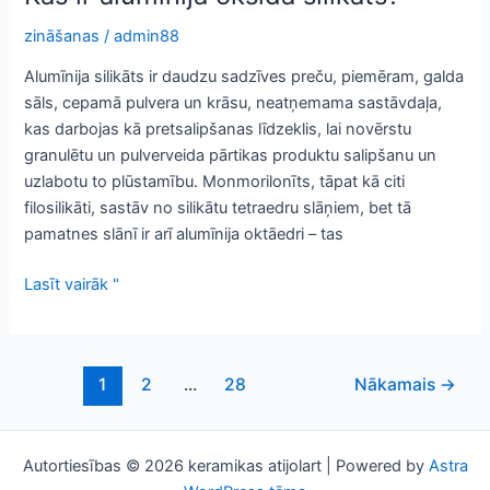
zināšanas
/
admin88
Alumīnija silikāts ir daudzu sadzīves preču, piemēram, galda
sāls, cepamā pulvera un krāsu, neatņemama sastāvdaļa,
kas darbojas kā pretsalipšanas līdzeklis, lai novērstu
granulētu un pulverveida pārtikas produktu salipšanu un
uzlabotu to plūstamību. Monmorilonīts, tāpat kā citi
filosilikāti, sastāv no silikātu tetraedru slāņiem, bet tā
pamatnes slānī ir arī alumīnija oktāedri – tas
Kas
Lasīt vairāk "
ir
alumīnija
oksīda
Postu
1
2
...
28
Nākamais
→
silikāts?
numerācija
pēc
lappusēm
Autortiesības © 2026 keramikas atijolart | Powered by
Astra