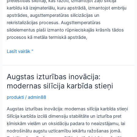
pretestības sildītāji, kas ražoti, izmantojot zaļo silīcija
karbīdu kā izejmateriālu, kuru apstrādā, izmantojot embriju
apstrādes, augsttemperatūras silicizācijas un
rekristalizācijas procesus. Augsttemperatūras
sildelementus plaši izmanto rūpnieciskajās krāsnīs tādos
procesos kā metāla termiskā apstrāde,
Silīcija
Lasīt vairāk "
karbīda
stienis:
augstas
Augstas izturības inovācija:
izturības
modernas silīcija karbīda stieņi
risinājumi
smagiem
produkti
/
admin88
ekspluatācijas
Augstas izturības inovācija: modernas silīcija karbīda stieņi
apstākļiem
Silīcija karbīda izcilā dimensiju stabilitāte un izturība pret
ķīmiskām vielām un oksidāciju padara to neaizstājamu, lai
nodrošinātu augstu uzticamību iekārtu ražošanas jomā.