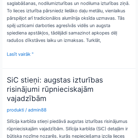
saglabāšanas, nodilumizturības un nodiluma izturības ziņā.
To lieces izturība pārsniedz lielāko daļu metālu, vienlaikus
pārspējot arī tradicionālos alumīnija oksīda uzmavas. Tās
spēj uzticami darboties agresīvās vidēs un augsta
spiediena apstākļos, tādējādi samazinot apkopes dēļ
radušos dīkstāves laiku un izmaksas. Turklāt,
Uzlabota
Lasīt vairāk "
izturība
ar
cirkona
SiC stieņi: augstas izturības
apvalku
risinājumi rūpnieciskajām
vajadzībām
produkti
/
admin88
Silīcija karbīda stieņi piedāvā augstas izturības risinājumus
rūpnieciskajām vajadzībām. Silīcija karbīda (SiC) detaļām ir
būtiska nozīme nozarēs, kurās nepieciešama izcila lieces