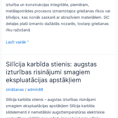
izturība un konstrukcijas integritāte, piemēram,
metālapstrādes procesos izmantotajos griešanas rīkos vai
blīvējos, kas nonāk saskarē ar abrazīviem materiāliem. SiC
detaļas plaši izmanto dažādās nozarēs, tostarp griešanas
rīku ražošanā
SiC
Lasīt vairāk "
stieņi:
augstas
izturības
Silīcija karbīda stienis: augstas
risinājumi
izturības risinājumi smagiem
rūpnieciskajām
ekspluatācijas apstākļiem
vajadzībām
zināšanas
/
admin88
Silīcija karbīda stienis – augstas izturības risinājumi
smagiem ekspluatācijas apstākļiem Silīcija karbīda
sildelementi ir nemetāliski augsttemperatūras elektriskie