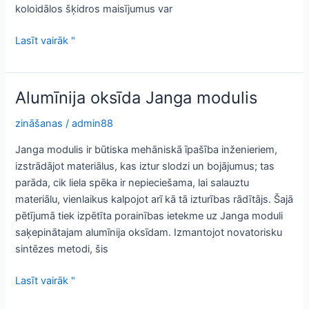
koloidālos šķidros maisījumus var
Cirkonija
Lasīt vairāk "
uzmava:
nepārspējama
izturība
Alumīnija oksīda Janga modulis
vidēs
ar
zināšanas
/
admin88
augstu
Janga modulis ir būtiska mehāniskā īpašība inženieriem,
slodzi
izstrādājot materiālus, kas iztur slodzi un bojājumus; tas
parāda, cik liela spēka ir nepieciešama, lai salauztu
materiālu, vienlaikus kalpojot arī kā tā izturības rādītājs. Šajā
pētījumā tiek izpētīta porainības ietekme uz Janga moduli
saķepinātajam alumīnija oksīdam. Izmantojot novatorisku
sintēzes metodi, šis
Alumīnija
Lasīt vairāk "
oksīda