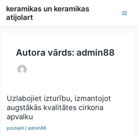
Pāriet
keramikas un keramikas
uz
atijolart
Galv
saturu
izvē
Autora vārds: admin88
Uzlabojiet izturību, izmantojot
augstākās kvalitātes cirkona
apvalku
produkti
/
admin88