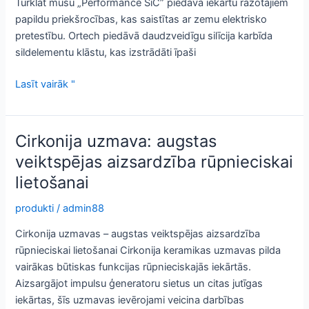
Turklāt mūsu „Performance SiC” piedāvā iekārtu ražotājiem
papildu priekšrocības, kas saistītas ar zemu elektrisko
pretestību. Ortech piedāvā daudzveidīgu silīcija karbīda
sildelementu klāstu, kas izstrādāti īpaši
Augstas
Lasīt vairāk "
izturības
inovācija:
modernas
Cirkonija uzmava: augstas
silīcija
veiktspējas aizsardzība rūpnieciskai
karbīda
lietošanai
stieņi
produkti
/
admin88
Cirkonija uzmavas – augstas veiktspējas aizsardzība
rūpnieciskai lietošanai Cirkonija keramikas uzmavas pilda
vairākas būtiskas funkcijas rūpnieciskajās iekārtās.
Aizsargājot impulsu ģeneratoru sietus un citas jutīgas
iekārtas, šīs uzmavas ievērojami veicina darbības