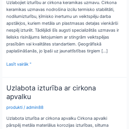
Uzlabojiet izturību ar cirkona keramikas uzmavu. Cirkona
keramikas uzmavas nodrošina izcilu termisko stabilitāti,
nodilumizturību, ķīmisko inertumu un veiktspēju darba
apstākļos, kuriem metāla un plastmasas detaļas vienkārši
nespēj izturēt. Tādējādi šīs augsti specializētās uzmavas ir
lielisks risinājums lietojumiem ar stingrām veiktspējas
prasībām vai kvalitātes standartiem. Ģeogrāfiskā
paplašināšanās, jo īpaši uz jaunattīstības tirgiem […]
Uzlabojiet
Lasīt vairāk "
izturību,
izmantojot
augstākās
Uzlabota izturība ar cirkona
kvalitātes
apvalku
cirkona
apvalku
produkti
/
admin88
Uzlabota izturība ar cirkona apvalku Cirkona apvalki
pārspēj metāla materiālus korozijas izturības, siltuma