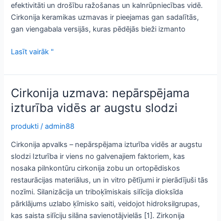
efektivitāti un drošību ražošanas un kalnrūpniecības vidē.
Cirkonija keramikas uzmavas ir pieejamas gan sadalītās,
gan viengabala versijās, kuras pēdējās bieži izmanto
Cirkonija
Lasīt vairāk "
uzmava:
augstas
veiktspējas
Cirkonija uzmava: nepārspējama
aizsardzība
izturība vidēs ar augstu slodzi
rūpnieciskai
lietošanai
produkti
/
admin88
Cirkonija apvalks – nepārspējama izturība vidēs ar augstu
slodzi Izturība ir viens no galvenajiem faktoriem, kas
nosaka pilnkontūru cirkonija zobu un ortopēdiskos
restaurācijas materiālus, un in vitro pētījumi ir pierādījuši tās
nozīmi. Silanizācija un triboķīmiskais silīcija dioksīda
pārklājums uzlabo ķīmisko saiti, veidojot hidroksilgrupas,
kas saista silīciju silāna savienotājvielās [1]. Zirkonija