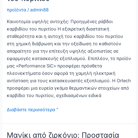
εφαρμογές
προϊόντα
/
admin88
Καινοτομία υψηλής αντοχής: Προηγμένες ράβδοι
καρβιδίου του πυριτίου Η εξαιρετική διαστατική
σταθερότητα και η αντοχή του καρβιδίου του πυριτίου
στη χημική διάβρωση και την οξείδωση το καθιστούν
απαραίτητο για την επίτευξη υψηλής αξιοπιστίας σε
εφαρμογές κατασκευής εξοπλισμού. Επιπλέον, το προϊόν
μας «Performance SiC» προσφέρει πρόσθετα
πλεονεκτήματα όσον αφορά τη χαμηλή ηλεκτρική
αντίσταση για τους κατασκευαστές εξοπλισμού. Η Ortech
προσφέρει μια ευρεία γκάμα θερμαντικών στοιχείων από
καρβίδιο του πυριτίου, σχεδιασμένων ειδικά
Καινοτομία
Διαβάστε περισσότερα "
υψηλής
αντοχής:
Προηγμένες
Μανίκι από ζιρκόνιο: Προστασία