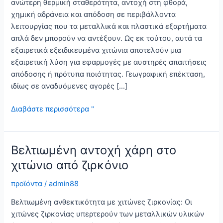
ανώτερη θερμική σταθερότητα, αντοχή στη φθορά,
χημική αδράνεια και απόδοση σε περιβάλλοντα
λειτουργίας που τα μεταλλικά και πλαστικά εξαρτήματα
απλά δεν μπορούν να αντέξουν. Ως εκ τούτου, αυτά τα
εξαιρετικά εξειδικευμένα χιτώνια αποτελούν μια
εξαιρετική λύση για εφαρμογές με αυστηρές απαιτήσεις
απόδοσης ή πρότυπα ποιότητας. Γεωγραφική επέκταση,
ιδίως σε αναδυόμενες αγορές […]
Βελτιώστε
Διαβάστε περισσότερα "
την
αντοχή
με
Βελτιωμένη αντοχή χάρη στο
ένα
χιτώνιο από ζιρκόνιο
χιτώνιο
ζιρκονίου
προϊόντα
/
admin88
κορυφαίας
Βελτιωμένη ανθεκτικότητα με χιτώνες ζιρκονίας: Οι
ποιότητας
χιτώνες ζιρκονίας υπερτερούν των μεταλλικών υλικών