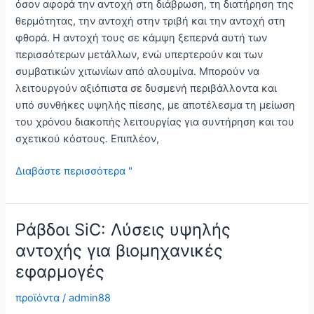
όσον αφορά την αντοχή στη διάβρωση, τη διατήρηση της
θερμότητας, την αντοχή στην τριβή και την αντοχή στη
φθορά. Η αντοχή τους σε κάμψη ξεπερνά αυτή των
περισσότερων μετάλλων, ενώ υπερτερούν και των
συμβατικών χιτωνίων από αλουμίνα. Μπορούν να
λειτουργούν αξιόπιστα σε δυσμενή περιβάλλοντα και
υπό συνθήκες υψηλής πίεσης, με αποτέλεσμα τη μείωση
του χρόνου διακοπής λειτουργίας για συντήρηση και του
σχετικού κόστους. Επιπλέον,
Βελτιωμένη
Διαβάστε περισσότερα "
αντοχή
χάρη
στο
Ράβδοι SiC: Λύσεις υψηλής
χιτώνιο
αντοχής για βιομηχανικές
από
εφαρμογές
ζιρκόνιο
προϊόντα
/
admin88