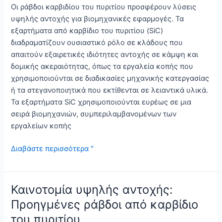
Οι ράβδοι καρβιδίου του πυριτίου προσφέρουν λύσεις
υψηλής αντοχής για βιομηχανικές εφαρμογές. Τα
εξαρτήματα από καρβίδιο του πυριτίου (SiC)
διαδραματίζουν ουσιαστικό ρόλο σε κλάδους που
απαιτούν εξαιρετικές ιδιότητες αντοχής σε κάμψη και
δομικής ακεραιότητας, όπως τα εργαλεία κοπής που
χρησιμοποιούνται σε διαδικασίες μηχανικής κατεργασίας
ή τα στεγανοποιητικά που εκτίθενται σε λειαντικά υλικά.
Τα εξαρτήματα SiC χρησιμοποιούνται ευρέως σε μια
σειρά βιομηχανιών, συμπεριλαμβανομένων των
εργαλείων κοπής
Ράβδοι
Διαβάστε περισσότερα "
SiC:
Λύσεις
υψηλής
Καινοτομία υψηλής αντοχής:
αντοχής
Προηγμένες ράβδοι από καρβίδιο
για
του πυριτίου
βιομηχανικές