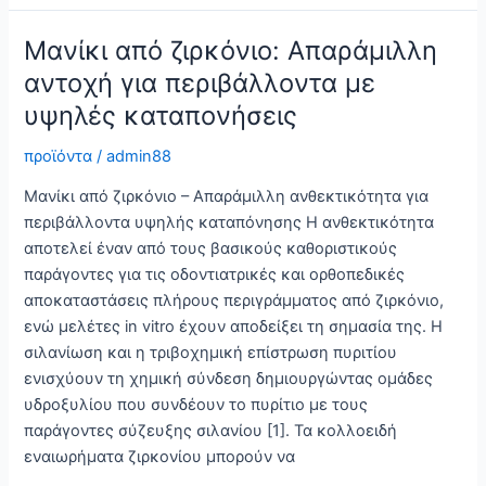
ζιρκόνιο:
Προστασία
Μανίκι από ζιρκόνιο: Απαράμιλλη
υψηλής
αντοχή για περιβάλλοντα με
απόδοσης
υψηλές καταπονήσεις
για
βιομηχανική
προϊόντα
/
admin88
χρήση
Μανίκι από ζιρκόνιο – Απαράμιλλη ανθεκτικότητα για
περιβάλλοντα υψηλής καταπόνησης Η ανθεκτικότητα
αποτελεί έναν από τους βασικούς καθοριστικούς
παράγοντες για τις οδοντιατρικές και ορθοπεδικές
αποκαταστάσεις πλήρους περιγράμματος από ζιρκόνιο,
ενώ μελέτες in vitro έχουν αποδείξει τη σημασία της. Η
σιλανίωση και η τριβοχημική επίστρωση πυριτίου
ενισχύουν τη χημική σύνδεση δημιουργώντας ομάδες
υδροξυλίου που συνδέουν το πυρίτιο με τους
παράγοντες σύζευξης σιλανίου [1]. Τα κολλοειδή
εναιωρήματα ζιρκονίου μπορούν να