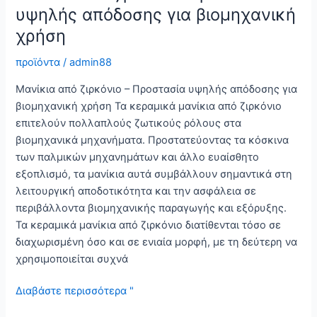
ράβδοι
υψηλής απόδοσης για βιομηχανική
από
χρήση
καρβίδιο
του
προϊόντα
/
admin88
πυριτίου
Μανίκια από ζιρκόνιο – Προστασία υψηλής απόδοσης για
βιομηχανική χρήση Τα κεραμικά μανίκια από ζιρκόνιο
επιτελούν πολλαπλούς ζωτικούς ρόλους στα
βιομηχανικά μηχανήματα. Προστατεύοντας τα κόσκινα
των παλμικών μηχανημάτων και άλλο ευαίσθητο
εξοπλισμό, τα μανίκια αυτά συμβάλλουν σημαντικά στη
λειτουργική αποδοτικότητα και την ασφάλεια σε
περιβάλλοντα βιομηχανικής παραγωγής και εξόρυξης.
Τα κεραμικά μανίκια από ζιρκόνιο διατίθενται τόσο σε
διαχωρισμένη όσο και σε ενιαία μορφή, με τη δεύτερη να
χρησιμοποιείται συχνά
Μανίκι
Διαβάστε περισσότερα "
από