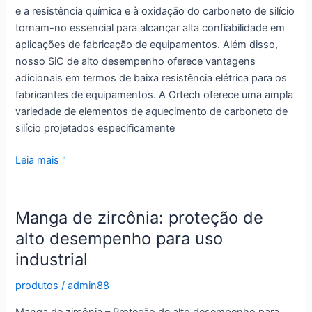
e a resistência química e à oxidação do carboneto de silício
tornam-no essencial para alcançar alta confiabilidade em
aplicações de fabricação de equipamentos. Além disso,
nosso SiC de alto desempenho oferece vantagens
adicionais em termos de baixa resistência elétrica para os
fabricantes de equipamentos. A Ortech oferece uma ampla
variedade de elementos de aquecimento de carboneto de
silício projetados especificamente
Inovação
Leia mais "
de
alta
resistência:
Manga de zircônia: proteção de
hastes
alto desempenho para uso
avançadas
industrial
de
carboneto
produtos
/
admin88
de
silício
Manga de zircônia – Proteção de alto desempenho para