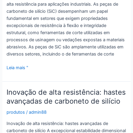
alta resistência para aplicações industriais. As peças de
carboneto de silício (SiC) desempenham um papel
fundamental em setores que exigem propriedades
excepcionais de resistência à flexão e integridade
estrutural, como ferramentas de corte utilizadas em
processos de usinagem ou vedações expostas a materiais
abrasivos. As peças de SiC são amplamente utilizadas em
diversos setores, incluindo o de ferramentas de corte
Barras
Leia mais "
de
SiC:
Soluções
Inovação de alta resistência: hastes
de
avançadas de carboneto de silício
alta
resistência
produtos
/
admin88
para
Inovação de alta resistência: hastes avançadas de
aplicações
carboneto de silício A excepcional estabilidade dimensional
industriais