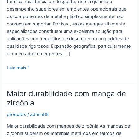
térmica, resistência ao desgaste, inércia química e
desempenho superiores em ambientes operacionais que
os componentes de metal e plástico simplesmente não
conseguem suportar. Por isso, essas mangas altamente
especializadas constituem uma excelente solução para
aplicações com requisitos de desempenho ou padrões de
qualidade rigorosos. Expansão geográfica, particularmente
em mercados emergentes […]
Aumente
Leia mais "
a
durabilidade
com
Maior durabilidade com manga de
uma
zircônia
manga
de
produtos
/
admin88
zircônia
Maior durabilidade com mangas de zircônia As mangas de
de
zircônia superam os materiais metálicos em termos de
alta