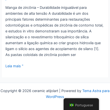
uso
industrial
Manga de zircônia – Durabilidade inigualável para
ambientes de alta tensão A durabilidade é um dos
principais fatores determinantes para restaurações
odontológicas e ortopédicas de zircônia de contorno total,
e estudos in vitro demonstraram sua importância. A
silanização e o revestimento triboquímico de sílica
aumentam a ligação química ao criar grupos hidroxila que
ligam o silício aos agentes de acoplamento de silano [1].
As pastas coloidais de zircônia podem ser
Manga
Leia mais "
de
zircônia:
durabilidade
incomparável
Copyright © 2026 ceramic atijolart | Powered by
Tema Astra para
para
WordPress
ambientes
Portuguese
de