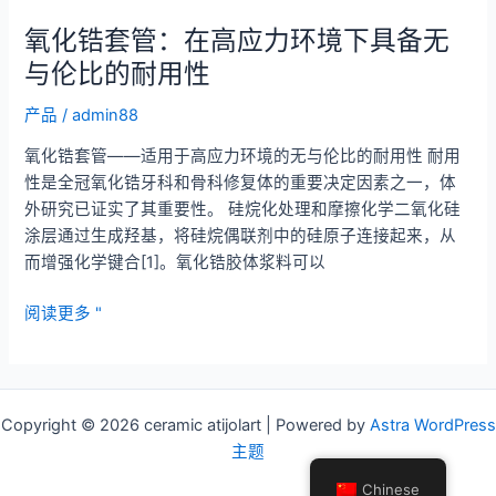
锆
套
氧化锆套管：在高应力环境下具备无
管：
与伦比的耐用性
适
用
产品
/
admin88
于
氧化锆套管——适用于高应力环境的无与伦比的耐用性 耐用
工
性是全冠氧化锆牙科和骨科修复体的重要决定因素之一，体
业
外研究已证实了其重要性。 硅烷化处理和摩擦化学二氧化硅
用
涂层通过生成羟基，将硅烷偶联剂中的硅原子连接起来，从
途
而增强化学键合[1]。氧化锆胶体浆料可以
的
高
氧
阅读更多 "
性
化
能
锆
保
套
护
管：
Copyright © 2026 ceramic atijolart | Powered by
Astra WordPress
装
在
主题
置
高
Chinese