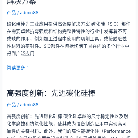
解决方案
套
管，
产品
/
admin88
增
碳化硅棒为工业应用提供高强度解决方案 碳化硅（SiC）部件
强
在需要卓越抗弯强度和结构完整性特性的行业中发挥着不可
耐
或缺的作用，例如加工过程中使用的切削工具，或接触磨蚀
用
性材料的密封件。SiC部件在包括切削工具在内的多个行业中
性
得到广泛应用
碳
阅读更多 "
化
硅
棒：
高强度创新：先进碳化硅棒
适
用
产品
/
admin88
于
高强度创新：先进碳化硅棒 碳化硅卓越的尺寸稳定性以及耐
工
化学腐蚀和抗氧化性能，使其成为设备制造应用中实现高可
业
靠性的关键材料。此外，我们的高性能碳化硅（Performance
应