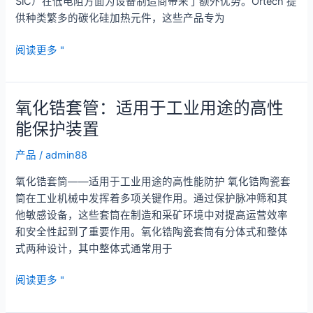
SiC）在低电阻方面为设备制造商带来了额外优势。Ortech 提
用
供种类繁多的碳化硅加热元件，这些产品专为
的
高
高
阅读更多 "
强
强
度
度
解
创
氧化锆套管：适用于工业用途的高性
决
新：
方
能保护装置
先
案
进
产品
/
admin88
碳
氧化锆套筒——适用于工业用途的高性能防护 氧化锆陶瓷套
化
筒在工业机械中发挥着多项关键作用。通过保护脉冲筛和其
硅
他敏感设备，这些套筒在制造和采矿环境中对提高运营效率
棒
和安全性起到了重要作用。氧化锆陶瓷套筒有分体式和整体
式两种设计，其中整体式通常用于
氧
阅读更多 "
化