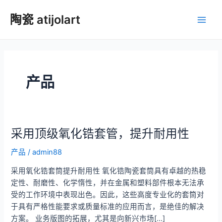
跳
陶瓷 atijolart
至
主
内
容
菜
单
产品
采用顶级氧化锆套管，提升耐用性
产品
/
admin88
采用氧化锆套筒提升耐用性 氧化锆陶瓷套筒具有卓越的热稳
定性、耐磨性、化学惰性，并在金属和塑料部件根本无法承
受的工作环境中表现出色。因此，这些高度专业化的套筒对
于具有严格性能要求或质量标准的应用而言，是绝佳的解决
方案。 业务版图的拓展，尤其是向新兴市场[…]