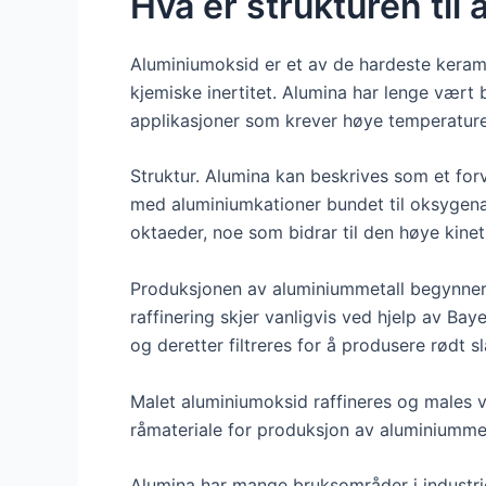
Hva er strukturen til
Aluminiumoksid er et av de hardeste keramis
kjemiske inertitet. Alumina har lenge vært 
applikasjoner som krever høye temperaturer
Struktur. Alumina kan beskrives som et fo
med aluminiumkationer bundet til oksygena
oktaeder, noe som bidrar til den høye kine
Produksjonen av aluminiummetall begynner me
raffinering skjer vanligvis ved hjelp av B
og deretter filtreres for å produsere rødt 
Malet aluminiumoksid raffineres og males vi
råmateriale for produksjon av aluminiummet
Alumina har mange bruksområder i industrien