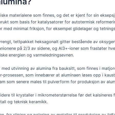
 alumina?
ke materialene som finnes, og det er kjent for sin eksepsjon
brukt som basis for katalysatorer for autotermisk reformeri
 med minimal friksjon, for eksempel glidelager og tetnings
rvrengt, tettpakket heksagonalt gitter bestående av oksyge
nionene på 2/3 av sidene, og Al3+-ioner som frastøter hv
tiske energien og varmeledningsevnen.
d utvinning av alumina fra bauksitt, som finnes i matjord 
ayer-prosessen, som innebærer at aluminaen løses opp i kau
slam som senere males til pulverform for produksjon av alu
dere til krystaller i mikrometerstørrelse før det kalsinere
all og teknisk keramikk.
, fra sliping og polering av metaller til produksjon av ildf