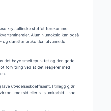
øse krystallinske stoffet forekommer
g kvartsmineraler. Aluminiumoksid kan også
 - og deretter bruke den utvunnede
 av det høye smeltepunktet og den gode
ot forvitring ved at det reagerer med
en.
ve utvidelseskoeffisient. I tillegg gjør
irkoniumoksid eller silisiumkarbid - noe