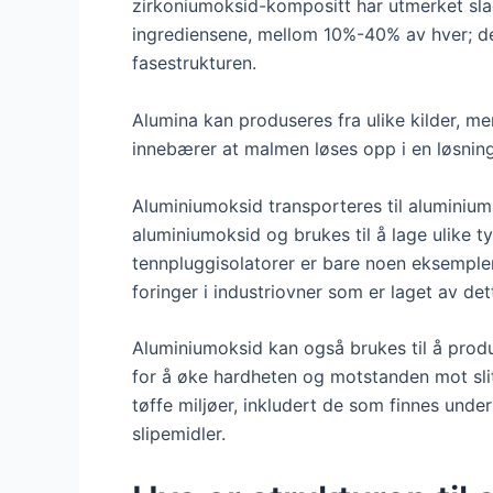
zirkoniumoksid-kompositt har utmerket slag
ingrediensene, mellom 10%-40% av hver; den
fasestrukturen.
Alumina kan produseres fra ulike kilder, 
innebærer at malmen løses opp i en løsning
Aluminiumoksid transporteres til aluminiums
aluminiumoksid og brukes til å lage ulike t
tennpluggisolatorer er bare noen eksempler.
foringer i industriovner som er laget av det
Aluminiumoksid kan også brukes til å produ
for å øke hardheten og motstanden mot sli
tøffe miljøer, inkludert de som finnes unde
slipemidler.