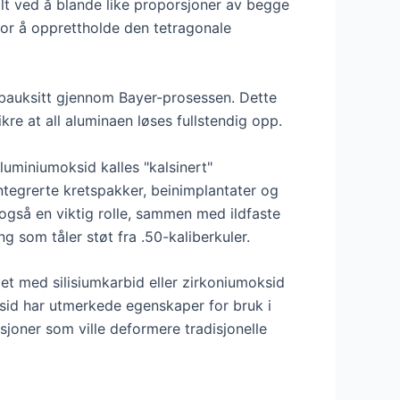
lt ved å blande like proporsjoner av begge
for å opprettholde den tetragonale
 bauksitt gjennom Bayer-prosessen. Dette
re at all aluminaen løses fullstendig opp.
luminiumoksid kalles "kalsinert"
integrerte kretspakker, beinimplantater og
 også en viktig rolle, sammen med ildfaste
ng som tåler støt fra .50-kaliberkuler.
et med silisiumkarbid eller zirkoniumoksid
sid har utmerkede egenskaper for bruk i
asjoner som ville deformere tradisjonelle