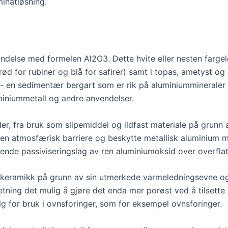
inatløsning.
ndelse med formelen Al2O3. Dette hvite eller nesten fargel
rød for rubiner og blå for safirer) samt i topas, ametyst o
t - en sedimentær bergart som er rik på aluminiummineraler
luminiummetall og andre anvendelser.
, fra bruk som slipemiddel og ildfast materiale på grunn
m en atmosfærisk barriere og beskytte metallisk aluminium m
nde passiviseringslag av ren aluminiumoksid over overflat
keramikk på grunn av sin utmerkede varmeledningsevne og la
ng det mulig å gjøre det enda mer porøst ved å tilsette z
alg for bruk i ovnsforinger, som for eksempel ovnsforinger.