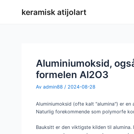
Hopp
keramisk atijolart
rett
til
innholdet
Aluminiumoksid, også
formelen Al2O3
Av
admin88
/
2024-08-28
Aluminiumoksid (ofte kalt "alumina") er en
Naturlig forekommende som polymorfe korund
Bauksitt er den viktigste kilden til alumina