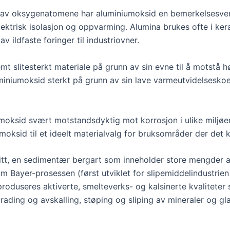
 av oksygenatomene har aluminiumoksid en bemerkelsesverd
 elektrisk isolasjon og oppvarming. Alumina brukes ofte i k
v ildfaste foringer til industriovner.
mt slitesterkt materiale på grunn av sin evne til å motstå 
miniumoksid sterkt på grunn av sin lave varmeutvidelsesko
ksid svært motstandsdyktig mot korrosjon i ulike miljøer, 
moksid til et ideelt materialvalg for bruksområder der det
itt, en sedimentær bergart som inneholder store mengder a
 Bayer-prosessen (først utviklet for slipemiddelindustrien 
roduseres aktiverte, smelteverks- og kalsinerte kvaliteter s
rading og avskalling, støping og sliping av mineraler og gla