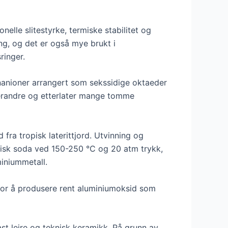
elle slitestyrke, termiske stabilitet og
ng, og det er også mye brukt i
ringer.
nanioner arrangert som sekssidige oktaeder
erandre og etterlater mange tomme
fra tropisk laterittjord. Utvinning og
stisk soda ved 150-250 °C og 20 atm trykk,
miniummetall.
s for å produsere rent aluminiumoksid som
ast leire og teknisk keramikk. På grunn av