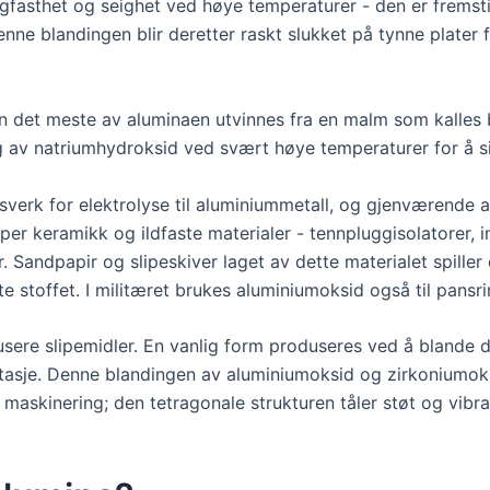
fasthet og seighet ved høye temperaturer - den er fremsti
ne blandingen blir deretter raskt slukket på tynne plater 
men det meste av aluminaen utvinnes fra en malm som kalles
 av natriumhydroksid ved svært høye temperaturer for å sik
verk for elektrolyse til aluminiummetall, og gjenværende a
yper keramikk og ildfaste materialer - tennpluggisolatorer, 
 Sandpapir og slipeskiver laget av dette materialet spiller
te stoffet. I militæret brukes aluminiumoksid også til pansri
sere slipemidler. En vanlig form produseres ved å blande d
tasje. Denne blandingen av aluminiumoksid og zirkoniumok
r maskinering; den tetragonale strukturen tåler støt og vibr