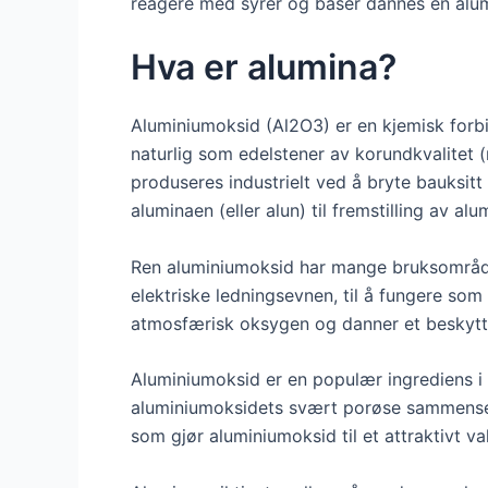
reagere med syrer og baser dannes en alum
Hva er alumina?
Aluminiumoksid (Al2O3) er en kjemisk forbi
naturlig som edelstener av korundkvalitet (
produseres industrielt ved å bryte bauksit
aluminaen (eller alun) til fremstilling av a
Ren aluminiumoksid har mange bruksområder
elektriske ledningsevnen, til å fungere so
atmosfærisk oksygen og danner et beskytte
Aluminiumoksid er en populær ingrediens i 
aluminiumoksidets svært porøse sammensetni
som gjør aluminiumoksid til et attraktivt v