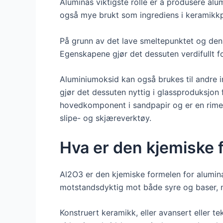
Aluminas viktigste rolle er å produsere alum
også mye brukt som ingrediens i keramikkp
På grunn av det lave smeltepunktet og den
Egenskapene gjør det dessuten verdifullt 
Aluminiumoksid kan også brukes til andre in
gjør det dessuten nyttig i glassproduksjon
hovedkomponent i sandpapir og er en rimeli
slipe- og skjæreverktøy.
Hva er den kjemiske 
Al2O3 er den kjemiske formelen for alumina
motstandsdyktig mot både syre og baser, n
Konstruert keramikk, eller avansert eller t