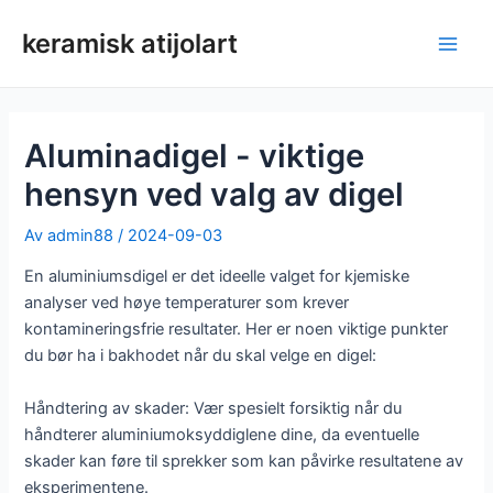
Hopp
keramisk atijolart
rett
Hov
til
innholdet
Aluminadigel - viktige
hensyn ved valg av digel
Av
admin88
/
2024-09-03
En aluminiumsdigel er det ideelle valget for kjemiske
analyser ved høye temperaturer som krever
kontamineringsfrie resultater. Her er noen viktige punkter
du bør ha i bakhodet når du skal velge en digel:
Håndtering av skader: Vær spesielt forsiktig når du
håndterer aluminiumoksyddiglene dine, da eventuelle
skader kan føre til sprekker som kan påvirke resultatene av
eksperimentene.