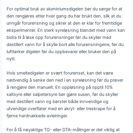
For optimal bruk av aluminiumsdigelen bør du sørge for at
den rengjøres etter hver gang du har brukt den, slik at du
unngår forurensning og sikrer at den er klar for fremtidige
eksperimenter. En sterk syreløsning blandet med vann kan
bidra til å løse opp forurensninger før du skyller med
destillert vann for å skylle bort alle forurensningene, før du
lufttørker digelen før du oppbevarer eller bruker den på
nytt.
Hvis smeltedigelen er svært forurenset, kan det være
nødvendig å senke den ned i en syreløsning før du prøver
å rengjøre den manuelt. En oppløsning på opptil 10%
saltsyre eller salpetersyre bør gjøre susen, før du skyller
med destillert vann og børster både innvendige og
utvendige overflater med en akryl- eller treskrape for å
fjerne hardnakkede avleiringer.
For å få nøyaktige TG- eller DTA-målinger er det viktig at