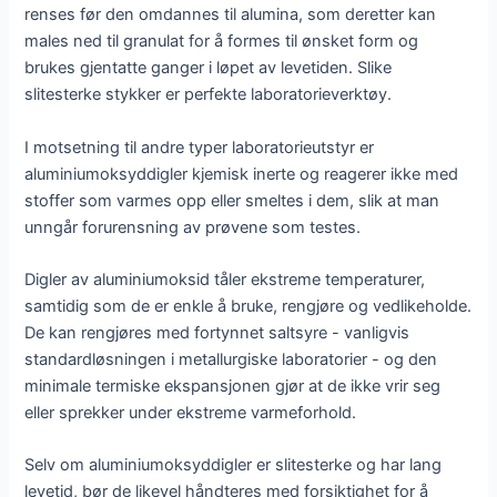
renses før den omdannes til alumina, som deretter kan
males ned til granulat for å formes til ønsket form og
brukes gjentatte ganger i løpet av levetiden. Slike
slitesterke stykker er perfekte laboratorieverktøy.
I motsetning til andre typer laboratorieutstyr er
aluminiumoksyddigler kjemisk inerte og reagerer ikke med
stoffer som varmes opp eller smeltes i dem, slik at man
unngår forurensning av prøvene som testes.
Digler av aluminiumoksid tåler ekstreme temperaturer,
samtidig som de er enkle å bruke, rengjøre og vedlikeholde.
De kan rengjøres med fortynnet saltsyre - vanligvis
standardløsningen i metallurgiske laboratorier - og den
minimale termiske ekspansjonen gjør at de ikke vrir seg
eller sprekker under ekstreme varmeforhold.
Selv om aluminiumoksyddigler er slitesterke og har lang
levetid, bør de likevel håndteres med forsiktighet for å