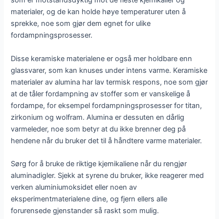
som er motstandsdyktig mot de fleste kjemikalier og
materialer, og de kan holde høye temperaturer uten å
sprekke, noe som gjør dem egnet for ulike
fordampningsprosesser.
Disse keramiske materialene er også mer holdbare enn
glassvarer, som kan knuses under intens varme. Keramiske
materialer av alumina har lav termisk respons, noe som gjør
at de tåler fordampning av stoffer som er vanskelige å
fordampe, for eksempel fordampningsprosesser for titan,
zirkonium og wolfram. Alumina er dessuten en dårlig
varmeleder, noe som betyr at du ikke brenner deg på
hendene når du bruker det til å håndtere varme materialer.
Sørg for å bruke de riktige kjemikaliene når du rengjør
aluminadigler. Sjekk at syrene du bruker, ikke reagerer med
verken aluminiumoksidet eller noen av
eksperimentmaterialene dine, og fjern ellers alle
forurensede gjenstander så raskt som mulig.