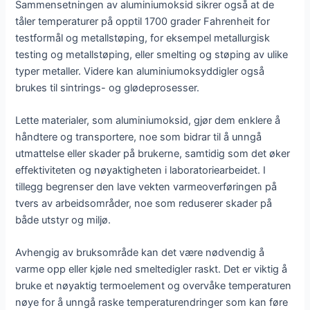
Sammensetningen av aluminiumoksid sikrer også at de
tåler temperaturer på opptil 1700 grader Fahrenheit for
testformål og metallstøping, for eksempel metallurgisk
testing og metallstøping, eller smelting og støping av ulike
typer metaller. Videre kan aluminiumoksyddigler også
brukes til sintrings- og glødeprosesser.
Lette materialer, som aluminiumoksid, gjør dem enklere å
håndtere og transportere, noe som bidrar til å unngå
utmattelse eller skader på brukerne, samtidig som det øker
effektiviteten og nøyaktigheten i laboratoriearbeidet. I
tillegg begrenser den lave vekten varmeoverføringen på
tvers av arbeidsområder, noe som reduserer skader på
både utstyr og miljø.
Avhengig av bruksområde kan det være nødvendig å
varme opp eller kjøle ned smeltedigler raskt. Det er viktig å
bruke et nøyaktig termoelement og overvåke temperaturen
nøye for å unngå raske temperaturendringer som kan føre