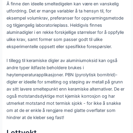
Å finne den ideelle smeltedigelen kan være en vanskelig
utfordring. Det er mange variabler å ta hensyn til, for
eksempel volumkrav, preferanser for oppvarmingsmetode
og tilgjengelig laboratorieplass. Heldigvis finnes
aluminadigler i en rekke forskjellige størrelser for å oppfylle
ulike krav, samt former som passer godt til ulike
eksperimentelle oppsett eller spesifikke forespørsler.
I tillegg til keramiske digler av aluminiumoksid kan også
andre typer ildfaste beholdere brukes i
høytemperaturapplikasjoner. PBN (pyrolytisk bornitrid)-
digler er ideelle for smelting og støping av metall på grunn
av sitt lavere smeltepunkt enn keramiske alternativer. De er
også motstandsdyktige mot kjemisk korrosjon og har
utmerket motstand mot termisk sjokk - for ikke å snakke
om at de er enkle å rengjøre med glatte overflater som
hindrer at de kleber seg fast!
Lettvekt