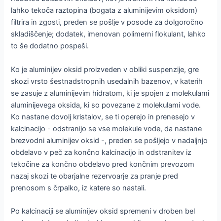
lahko tekoča raztopina (bogata z aluminijevim oksidom)
filtrira in zgosti, preden se pošlje v posode za dolgoročno
skladiščenje; dodatek, imenovan polimerni flokulant, lahko
to še dodatno pospeši.
Ko je aluminijev oksid proizveden v obliki suspenzije, gre
skozi vrsto šestnadstropnih usedalnih bazenov, v katerih
se zasuje z aluminijevim hidratom, ki je spojen z molekulami
aluminijevega oksida, ki so povezane z molekulami vode.
Ko nastane dovolj kristalov, se ti operejo in prenesejo v
kalcinacijo - odstranijo se vse molekule vode, da nastane
brezvodni aluminijev oksid -, preden se pošljejo v nadaljnjo
obdelavo v peč za končno kalcinacijo in odstranitev iz
tekočine za končno obdelavo pred končnim prevozom
nazaj skozi te obarjalne rezervoarje za pranje pred
prenosom s črpalko, iz katere so nastali.
Po kalcinaciji se aluminijev oksid spremeni v droben bel