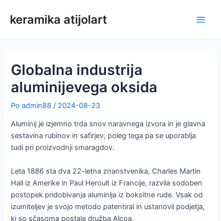
Preskoči
keramika atijolart
na
Glav
vsebino
meni
Globalna industrija
aluminijevega oksida
Po
admin88
/
2024-08-23
Aluminij je izjemno trda snov naravnega izvora in je glavna
sestavina rubinov in safirjev, poleg tega pa se uporablja
tudi pri proizvodnji smaragdov.
Leta 1886 sta dva 22-letna znanstvenika, Charles Martin
Hall iz Amerike in Paul Heroult iz Francije, razvila sodoben
postopek pridobivanja aluminija iz boksitne rude. Vsak od
izumiteljev je svojo metodo patentiral in ustanovil podjetja,
ki so sčasoma postala družba Alcoa.