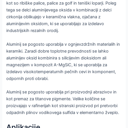
kot so ribiške palice, palice za golf in teniški loparji. Poleg
tega se delci aluminijevega oksida v kombinaciji z delci
cirkonija oblikujejo v keramična vlakna, ojačana z
aluminijevim oksidom, ki se uporabljajo za izdelavo
industrijskih rezalnih orodij.
Aluminij se pogosto uporablja v ognjevzdržnih materialih in
keramiki. Zaradi dobre toplotne prevodnosti se lahko
aluminijev oksid kombinira s silicijevim dioksidom ali
magnezijem v kompozit A-MgSiC, ki se uporablja za
izdelavo visokotemperaturnih pečnih cevi in komponent,
odpornih proti obrabi.
Aluminij se pogosto uporablja pri proizvodnji abrazivov in
kot premaz za titanove pigmente. Velike količine se
proizvajajo v rafinerijah kot stranski proizvod pri pretvorbi
odpadnih plinov vodikovega sulfida v elementarno žveplo.
Aplikacije