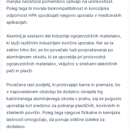
manjše nečistoče pomembno vplivajo na učinkovitost.
Poleg tega bi morala biokompatibilnost in korozijska
odpornost HPA spodbujati njegovo uporabo v medicinskih
aplikacijah.
Aluminij je sestavni del industrije ognjevzdržnih materialov,
ki služi različnim industrijam končne uporabe. Ker se ta
sektor hitro širi, se bo povečalo tudi povpraševanje po
aluminijevem oksidu, ki se uporablja pri proizvodnji
ognjevzdržnih materialov, vključno s strehami električnih
peči in plavži.
Povečana rast podjetij, ki proizvajajo barve in premaze, bo
v napovedanem obdobju še dodatno okrepila trg
kalciniranega aluminijevega oksida v prahu, saj se pogosto
uporablja kot sredstvo za poliranje plastičnih, kovinskih in
steklenih površin. Poleg tega njegove fizikalne in kemijske
lastnosti omogočajo, da ponuja odlične izdelke za
dodelavo.