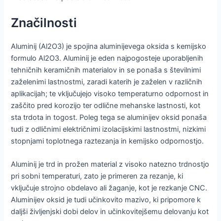
Značilnosti
Aluminij (Al2O3) je spojina aluminijevega oksida s kemijsko
formulo Al2O3. Aluminij je eden najpogosteje uporabljenih
tehničnih keramičnih materialov in se ponaša s številnimi
zaželenimi lastnostmi, zaradi katerih je zaželen v različnih
aplikacijah; te vključujejo visoko temperaturno odpornost in
zaščito pred korozijo ter odlične mehanske lastnosti, kot
sta trdota in togost. Poleg tega se aluminijev oksid ponaša
tudi z odličnimi električnimi izolacijskimi lastnostmi, nizkimi
stopnjami toplotnega raztezanja in kemijsko odpornostjo.
Aluminij je trd in prožen material z visoko natezno trdnostjo
pri sobni temperaturi, zato je primeren za rezanje, ki
vključuje strojno obdelavo ali žaganje, kot je rezkanje CNC.
Aluminijev oksid je tudi učinkovito mazivo, ki pripomore k
daljši življenjski dobi delov in učinkovitejšemu delovanju kot