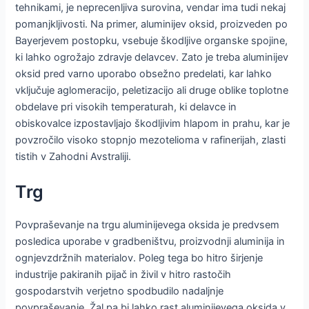
tehnikami, je neprecenljiva surovina, vendar ima tudi nekaj
pomanjkljivosti. Na primer, aluminijev oksid, proizveden po
Bayerjevem postopku, vsebuje škodljive organske spojine,
ki lahko ogrožajo zdravje delavcev. Zato je treba aluminijev
oksid pred varno uporabo obsežno predelati, kar lahko
vključuje aglomeracijo, peletizacijo ali druge oblike toplotne
obdelave pri visokih temperaturah, ki delavce in
obiskovalce izpostavljajo škodljivim hlapom in prahu, kar je
povzročilo visoko stopnjo mezotelioma v rafinerijah, zlasti
tistih v Zahodni Avstraliji.
Trg
Povpraševanje na trgu aluminijevega oksida je predvsem
posledica uporabe v gradbeništvu, proizvodnji aluminija in
ognjevzdržnih materialov. Poleg tega bo hitro širjenje
industrije pakiranih pijač in živil v hitro rastočih
gospodarstvih verjetno spodbudilo nadaljnje
povpraševanje. Žal pa bi lahko rast aluminijevega oksida v