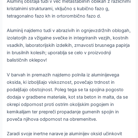
Aluminij obstaja tudi v več metastabilnih oblikah z različnimi
kristalnimi strukturami, vključno s kubično fazo g,
tetragonalno fazo kh in ortorombično fazo d.
Aluminij najdemo tudi v abrazivih in ognjevzdržnih oblogah,
izolatorjih za vžigalne svečke in integriranih vezjih, kostnih
vsadkih, laboratorijskih izdelkih, zrnavosti brusnega papirja
in brusilnih kolesih; uporablja se celo v proizvodnji
balističnih oklepov!
V barvah in premazih najdemo polnila iz aluminijevega
oksida, ki izboljšajo viskoznost, povečajo trdnost in
podaljšajo obstojnost. Poleg tega se ta spojina pogosto
dodaja v gradbene materiale, kot sta beton in malta, da se
okrepi odpornost proti ostrim okoljskim pogojem in
kemikalijam ter prepreči propadanje gumenih spojin in
poveča njihova odpornost na obremenitve.
Zaradi svoje inertne narave je aluminijev oksid učinkovit