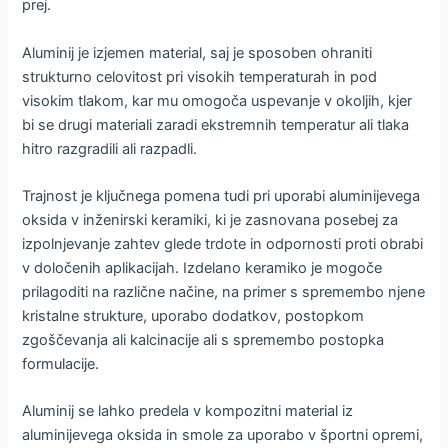
prej.
Aluminij je izjemen material, saj je sposoben ohraniti
strukturno celovitost pri visokih temperaturah in pod
visokim tlakom, kar mu omogoča uspevanje v okoljih, kjer
bi se drugi materiali zaradi ekstremnih temperatur ali tlaka
hitro razgradili ali razpadli.
Trajnost je ključnega pomena tudi pri uporabi aluminijevega
oksida v inženirski keramiki, ki je zasnovana posebej za
izpolnjevanje zahtev glede trdote in odpornosti proti obrabi
v določenih aplikacijah. Izdelano keramiko je mogoče
prilagoditi na različne načine, na primer s spremembo njene
kristalne strukture, uporabo dodatkov, postopkom
zgoščevanja ali kalcinacije ali s spremembo postopka
formulacije.
Aluminij se lahko predela v kompozitni material iz
aluminijevega oksida in smole za uporabo v športni opremi,