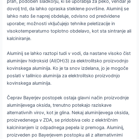
prah, podoben sladkorju, ki se uporablja za peko, vendar je
dovolj trd, da lahko opraska steklene površine. Aluminij se
lahko nato še naprej obdeluje, odvisno od predvidene
uporabe; možnosti vključujejo tehnike peletizacije in
visokotemperaturno toplotno obdelavo, kot sta sintranje ali
kalciniranje.
Aluminij se lahko raztopi tudi v vodi, da nastane visoko čist
aluminijev hidroksid (Al(OH)3) za elektrolitsko proizvodnjo
kovinskega aluminija. Ko je ta snov izdelana, jo je mogoče
poslati v talilnico aluminija za elektrolitsko proizvodnjo
kovinskega aluminija.
Čeprav Bayerjev postopek ostaja glavni način proizvodnje
aluminijevega oksida, trenutno potekajo raziskave
alternativnih virov, kot je glina. Nekaj aluminijevega oksida,
proizvedenega v ZDA, se pridobiva celo z električnim
kalciniranjem iz odpadnega pepela iz premoga. Aluminij,
proizveden po Bayerjevem postopku ali z alternativnimi