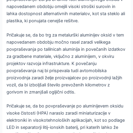
napovedanem obdobju omejili visoki stroški surovin in
lahka dostopnost alternativnih materialov, kot sta steklo ali
plastika, ki ponujata cenejše rešitve.
Pričakuje se, da bo trg za metalurški aluminijev oksid v tem
napovedanem obdobju močno rasel zaradi velikega
povpraševanja po talilnicah aluminija in povečanih izdatkov
za gradbene materiale, vključno z aluminijem, v okviru
projektov razvoja infrastrukture. K povečanju
povpraševanja naj bi prispevala tudi avtomobilska
proizvodnja zaradi želje proizvajalcev po proizvodnji lažjih
vozil, da bi izboljšali število prevoženih kilometrov z
gorivom in zmanjšali ogljični odtis.
Pričakuje se, da bo povpraševanje po aluminijevem oksidu
visoke čistosti (HPA) naraslo zaradi miniaturizacije v
elektroniki in visokotehnoloških aplikacijah, kot so podlage
LED in separatorji litij-ionskih baterij, pri katerih lahko že