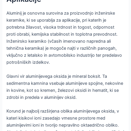
Aluminij je osnovna surovina za proizvodnjo inženirske
keramike, ki se uporablja za aplikacije, pri katerih je
potrebna žilavost, visoka trdnost in togost, odpornost
proti obrabi, kemijska stabilnost in toplotna prevodnost.
Inženirsko keramiko (včasih imenovano napredna ali
tehnična keramika) je mogoče najti v različnih panogah,
vključno z letalsko in avtomobilsko industrijo ter predelavo
potrošniških izdelkov.
Glavni vir aluminijevega oksida je mineral boksit. Ta
sedimentna kamnina vsebuje aluminijeve spojine, nekovine
in kovine, kot so kremen, železovi oksidi in hematit, ki se
zdrobi in predela v aluminijev oksid.
Korund je najbolj razširjena oblika aluminijevega oksida, v
kateri kisikovi ioni zasedajo vmesne prostore med
aluminijevimi ioni in tvorijo nepravilno oktaedrično obliko.