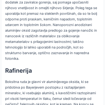
dodatek za zaviralce gorenja, saj pomaga upočasniti
njihovo vnetljivost in omejiti njihovo širjenje. Poleg tega se
uporablja kot premaz na steklenih površinah, da so te bolj
odporne proti praskam, kemičnim napadom, toplotnim
udarcem in toplotnim šokom. Nanoporozni anodizirani
aluminijev oksid zagotavlja predlogo za gojenje nanožic in
nanocevk iz različnih materialov za oblikovanje
metamaterialov s prilagojenimi lastnostmi; takšno
tehnologijo bi lahko uporabili na področjih, kot so
strukturno barvanje, optično zaznavanje in napredna
fotonika.
Rafinerija
Boksitna ruda je glavni vir aluminijevega oksida, ki se
pridobiva po Bayerjevem postopku z raztapljanjem
mineralov, ki vsebujejo aluminij, s kavstičnimi raztopinami
pri visoki temperaturi in tlaku, čemur sledi ločevanje od
nečistoč železovih oksidov, kot je kremen. Na koncu se